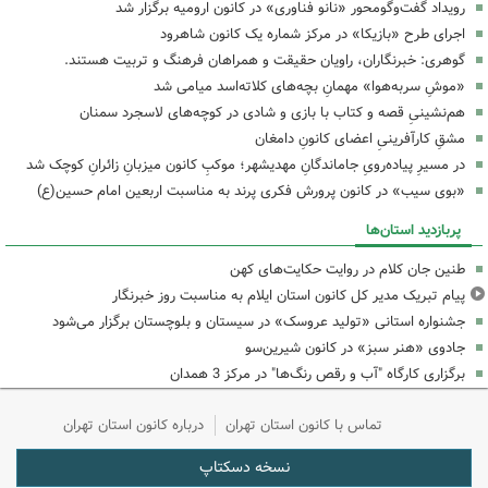
رویداد گفت‌وگومحور «نانو فناوری» در کانون ارومیه برگزار شد
اجرای طرح «بازیکا» در مرکز شماره یک کانون شاهرود
گوهری: خبرنگاران، راویان حقیقت و همراهان فرهنگ و تربیت هستند.
«موشِ سربه‌هوا» مهمانِ بچه‌های کلاته‌اسد میامی شد
هم‌نشینیِ قصه و کتاب با بازی و شادی در کوچه‌های لاسجرد سمنان
مشقِ کارآفرینیِ اعضای کانونِ دامغان
در مسیرِ پیاده‌رویِ جاماندگانِ مهدیشهر؛ موکبِ کانون میزبانِ زائرانِ کوچک شد
«بوی سیب» در کانون پرورش فکری پرند به مناسبت اربعین امام حسین(ع)
پربازدید استان‌ها
طنین جان کلام در روایت حکایت‌های کهن
پیام تبریک مدیر کل کانون استان ایلام به مناسبت روز خبرنگار
جشنواره استانی «تولید عروسک» در سیستان و بلوچستان برگزار می‌شود
جادوی «هنر سبز» در کانون شیرین‌سو
برگزاری کارگاه "آب و رقص رنگ‌ها" در مرکز 3 همدان
تماس با کانون استان تهران
درباره کانون استان تهران
نسخه دسکتاپ