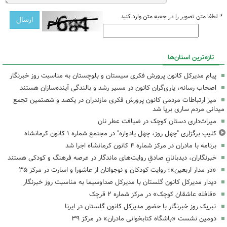
*
لطفا متن تصویر را در جعبه متن وارد کنید
تازه‌ترین استان‌ها
پیام مدیرکل کانون پرورش فکری سیستان و بلوچستان به مناسبت روز خبرنگار
اصحاب رسانه، یاری‌گران کانون در مسیر رشد و بالندگی آینده‌سازان هستند
میز ارتباطات مردمی کانون پرورش فکری مازندران در یکصد و شصتمین تجمع
میدانی مردم ساری برپا شد
میراث‌داری دستان کوچک در ضیافت عطر نان
کلیپ برگزاری "چهل روز، چهل یادواره" در مجتمع شماره ۱ کانون کرمانشاه
برنامه با مادران در مرکز شماره ۴ کانون کرمانشاه اجرا شد
خبرنگاران، دیدبانانِ صادقِ روایت‌های ماندگار در عرصه فرهنگ و کودکی هستند
«در مدار اربعین»؛ روایت کودکان و نوجوانان از عاشورا و اسارت در مرکز ۳۵
دیدار مدیرکل کانون گلستان با مدیرکل صداوسیما به مناسبت روز خبرنگار
«قافله عاشقان کوچک» در مرکز شماره ۲ قرچک
تبریک روز خبرنگار با حضور مدیرکل کانون گلستان در ایرنا
دومین نشست «باشگاه کتابخوانی مادران» در مرکز ۳۹