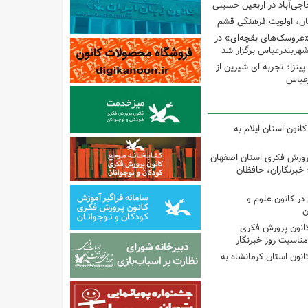
اجی‌آباد در اربعین حسینی
کان، اولویت فرهنگی قشم
«عروسک‌های بقچه‌ای» در
شهربندرعباس برگزار شد
تزا؛ تجربه ای شیرین از
رعباس
انون استان ایلام به
پرورش فکری استان اصفهان
 خبرنگاران، حافظان
ر کانون علوم و
ن
کانون پرورش فکری
مناسبت روز خبرنگار
انون استان کرمانشاه به