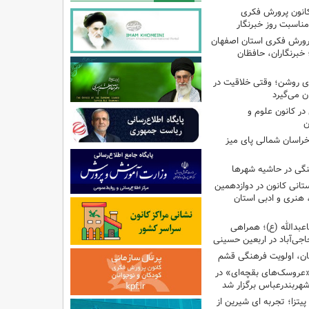
کانون پرورش فکری
مناسبت روز خبرنگار
پرورش فکری استان اصفهان
 خبرنگاران، حافظان
‌ای روشن؛ وقتی خلاقیت در
ن می‌گیرد
ر کانون علوم و
ن
راسان شمالی پای میز
نگی در حاشیه شهرها
تانی کانون در دوازدهمین
نری و ادبی استان
اعبدالله (ع)؛ همراهی
اجی‌آباد در اربعین حسینی
کان، اولویت فرهنگی قشم
«عروسک‌های بقچه‌ای» در
شهربندرعباس برگزار شد
تزا؛ تجربه ای شیرین از