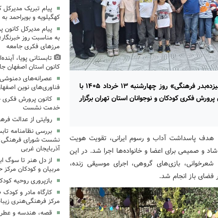
پیام تبریک مدیرکل 
کهگیلویه و بویراحمد به 
پیام مدیرکل کانون 
به مناسبت روز خبرنگار؛
مرزهای فکری جامعه
تابستانی پویا، آینده
کانون استان اصفهان جا
عصرانه‌های دمنوشی د
به مناسبت دهه ولایت و عید سعید غدیر خم، آیین «سیزده‌بدر فرهنگی» روز چهارشنبه ۱۳ خرداد ۱۴۰۵ با
فناوری‌های نوین اصفها
ر از اعضا و خانواده‌ها در مرکز شماره ۸ کانون پرورش فکری کودکان و نوجوانان استان تهران برگزار
کانون پرورش فکری خ
خدمت نشست
روایتی از عدالت فره
بررسی نظامنامه تابس
 با هدف پاسداشت آداب و رسوم ایرانی، تقویت هویت
نشست شورای فرهنگی، ه
آذربایجان غربی
 و صمیمی برای اعضا و خانواده‌ها اجرا شد. در این
از دل هنر تا سوگ اب
شعرخوانی، بازی‌های گروهی، اجرای موسیقی زنده،
مربیان و کودکان مرکز ح
فضای باز انجام شد.
بازپروری روحیه کود
کارگاه مادر و کودک 
مرکز فرهنگی‌هنری زیبا
قصه، هندسه و عطر پی