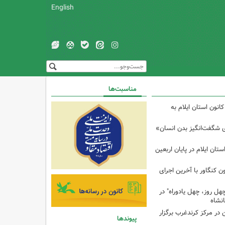
English
مناسبت‌ها
انون استان ایلام به
ی شگفت‌انگیز بدن انسان»
تان ایلام در پایان اربعین
ن کنگاور با آخرین اجرای
هل روز، چهل یادوراه" در
ن در مرکز کرندغرب برگزار
پیوندها