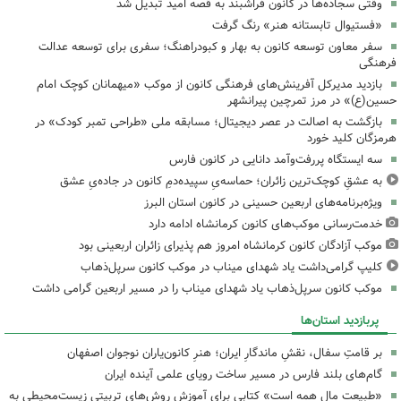
وقتی سجاده‌ها در کانون فراشبند به قصه امید تبدیل شد
«فستیوال تابستانه هنر» رنگ گرفت
سفر معاون توسعه کانون به بهار و کبودراهنگ؛ سفری برای توسعه عدالت
فرهنگی
بازدید مدیرکل آفرینش‌های فرهنگی کانون از موکب «میهمانان کوچک امام
حسین(ع)» در مرز تمرچین پیرانشهر
بازگشت به اصالت در عصر دیجیتال؛ مسابقه ملی «طراحی تمبر کودک» در
هرمزگان کلید خورد
سه ایستگاه پررفت‌وآمد دانایی در کانون فارس
به عشقِ کوچک‌ترین زائران؛ حماسه‌یِ سپیده‌دمِ کانون در جاده‌یِ عشق
ویژه‌برنامه‌های اربعین حسینی در کانون استان البرز
خدمت‌رسانی موکب‌های کانون کرمانشاه ادامه دارد
موکب آزادگان کانون کرمانشاه امروز هم پذیرای زائران اربعینی بود
کلیپ گرامی‌داشت یاد شهدای میناب در موکب کانون سرپل‌ذهاب
موکب کانون سرپل‌ذهاب یاد شهدای میناب را در مسیر اربعین گرامی داشت
پربازدید استان‌ها
بر قامتِ سفال، نقشِ ماندگارِ ایران؛ هنرِ کانون‌یاران نوجوان اصفهان
گام‌های بلند فارس در مسیر ساخت رویای علمی آینده ایران
«طبیعت مال همه است» کتابی برای آموزش روش‌های تربیتی زیست‌محیطی به