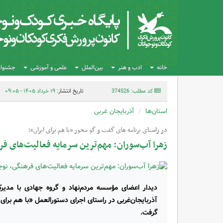
خانه
ادب و هنر
بین‌الملل
علمی و آموزشی
جشنواره
کد مطلب: 374526
تاریخ انتشار:
۱۹ خرداد ۱۴۰۵ - ۰۹:۰۵
استان‌ها
آذربایجان غربی
در راستای برنامه های گفت و گو محور «با هم برای ایران»؛
زهرا آب‌سوران: مهم‌ترین سرمایه فعالیت‌های فر
دیدار اعضای مؤسسه مردم‌نهاد و گروه جهادی با مدیر
آذربایجان‌غربی در راستای اجرای دستورالعمل «با هم برا
گرفت.