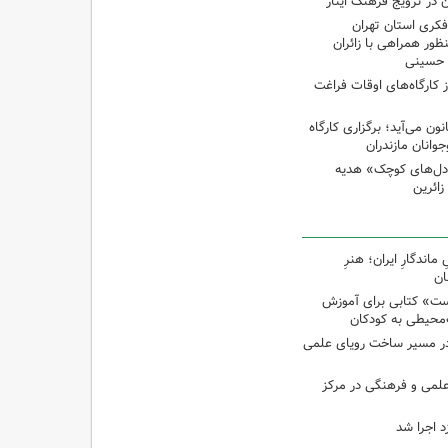
 در ترویج فرهنگ ایثار
کری استان تهران
ظور همراهی با زائران
ن حسینی
از کارگاه‌های اوقات فراغت
 می‌آید؛ برگزاری کارگاه
انان مازندران
دل‌های کوچک» هدیه
اندگارِ ایران؛ هنرِ
ان
ت» کتابی برای آموزش
محیطی به کودکان
در مسیر ساخت رویای علمی
 علمی و فرهنگی در مرکز
د اجرا شد