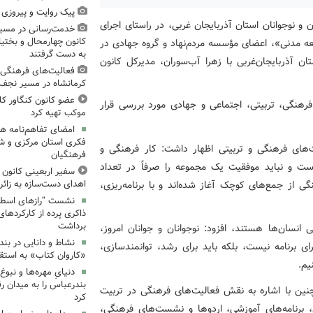
پیک روایت و پیروزی (۱۵)، میدان‌داری نوجوان
و نوجوانان استان آذربایجان غربی، در راستای اجرای
خدمت‌رسانی در مسیر
کانون چهارمحال و بختیا
معه مدنی»، اعضای مؤسسه مردم‌نهاد و گروه جهادی در
به دست گرفتند
 استان آذربایجان‌غربی با زهرا آب‌سوران، مدیرکل کانون
فعالیت‌های فرهنگی 
کرمانشاه در مسیر نجف ت
عضو کانون کنگاور کل
نگی، تربیتی، اجتماعی و جهادی مورد بررسی قرار
موکب تهیه کرد
امضای تفاهم‌نامه ه
فکری استان مرکزی و 
‌های فرهنگی و تربیتی اظهار داشت: کار فرهنگی و
فرهنگیان
 است و نباید موفقیت یک مجموعه را صرفاً در تعداد
سفیر اربعینی کانون ک
 از جمع‌های کوچک آغاز شده‌اند و با برنامه‌ریزی،
اهدای دست‌سازه به زائر
نشست “رازهای اسطوره
ذاکری پرده از کارکردهای
برداشت
 انسان‌ها هستند، افزود: نوجوانان و جوانان امروز،
نشاط و دانایی در بند
ای برنامه نیست، بلکه باید برای رشد، توانمندسازی،
«کاروان کتاب» به استق
یم.
دنیایِ مهره‌ها و نبو
بندرعباس را به میدان ر
نین با اشاره به نقش فعالیت‌های فرهنگی در تربیت
کرد
، برنامه‌های آموزشی، اردوها و نشست‌های فرهنگی،