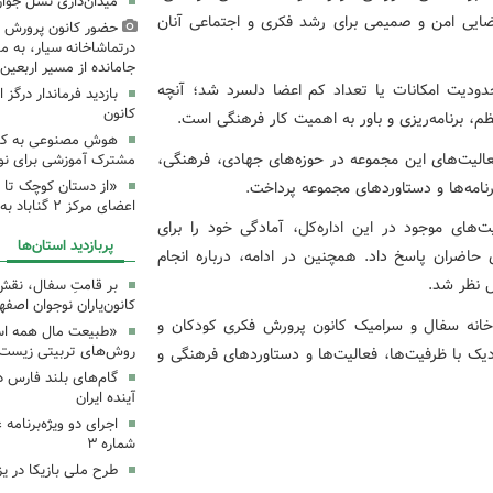
میدان‌داری نسل جوان
د فضایی امن و صمیمی برای رشد فکری و اجتماعی آنان
حضور کانون پرورش ف
درتماشاخانه سیار، به من
جامانده از مسیر اربعی
حدودیت امکانات یا تعداد کم اعضا دلسرد شد؛ آنچه
بازدید فرماندار درگز 
کانون
م، برنامه‌ریزی و باور به اهمیت کار فرهنگی است.
هوش مصنوعی به کانون
عالیت‌های این مجموعه در حوزه‌های جهادی، فرهنگی،
مشترک آموزشی برای نوجو
برنامه‌ها و دستاوردهای مجموعه پرداخت.
«از دستان کوچک تا 
اعضای مرکز ۲ گناباد به زائرین
های موجود در این اداره‌کل، آمادگی خود را برای
پربازدید استان‌ها
حاضران پاسخ داد. همچنین در ادامه، درباره انجام
 نظر شد.
بر قامتِ سفال، نقشِ م
کانون‌یاران نوجوان اصفه
 خانه سفال و سرامیک کانون پرورش فکری کودکان و
«طبیعت مال همه اس
روش‌های تربیتی زیست‌
دیک با ظرفیت‌ها، فعالیت‌ها و دستاوردهای فرهنگی و
گام‌های بلند فارس 
آینده ایران
اجرای دو ویژه‌برنامه
شماره ۳
طرح ملی بازیکا در یز