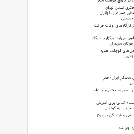
 در ترویج فرهنگ ایثار
کری استان تهران
ظور همراهی با زائران
ن حسینی
از کارگاه‌های اوقات فراغت
 می‌آید؛ برگزاری کارگاه
انان مازندران
دل‌های کوچک» هدیه
اندگارِ ایران؛ هنرِ
ان
در مسیر ساخت رویای علمی
ت» کتابی برای آموزش
محیطی به کودکان
 علمی و فرهنگی در مرکز
د اجرا شد