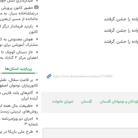
میدان‌داری نسل جوان
حضور کانون پرورش ف
درتماشاخانه سیار، به من
جامانده از مسیر اربعی
بازدید فرماندار درگز 
کانون
هوش مصنوعی به کانون
مشترک آموزشی برای نوجو
«از دستان کوچک تا 
اعضای مرکز ۲ گناباد به زائرین
پربازدید استان‌ها
بر قامتِ سفال، نقشِ م
کانون‌یاران نوجوان اصفه
گام‌های بلند فارس 
آینده ایران
ودکان و نوجوانان گلستان
گلستان
شورای خانواده
«طبیعت مال همه اس
روش‌های تربیتی زیست‌
اجرای دو ویژه‌برنامه
شماره ۳
طرح ملی بازیکا در یز