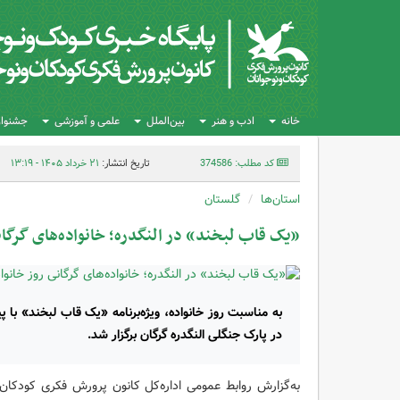
خانه
ادب و هنر
بین‌الملل
علمی و آموزشی
جشنواره
کد مطلب: 374586
تاریخ انتشار:
۲۱ خرداد ۱۴۰۵ - ۱۳:۱۹
استان‌ها
گلستان
«یک قاب لبخند» در النگدره؛ خانواده‌های گرگان
به مناسبت روز خانواده، ویژه‌برنامه «یک قاب لبخند» با پی
در پارک جنگلی النگدره گرگان برگزار شد.
به‌گزارش روابط عمومی اداره‌کل کانون پرورش فکری کودکان 