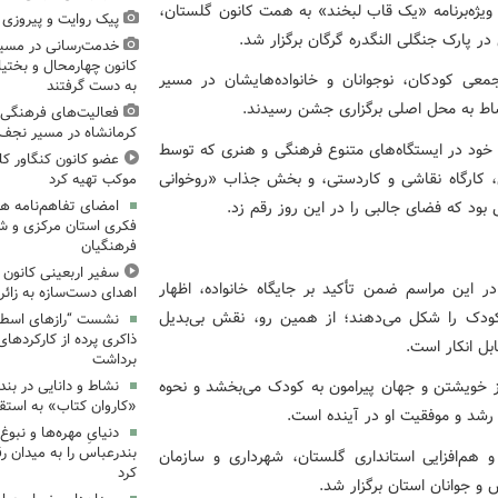
 ویژه‌برنامه «یک قاب لبخند» به همت کانون گلستان،
پیک روایت و پیروزی (۱۵)، میدان‌داری نوجوان
در پارک جنگلی النگدره گرگان برگزار شد.
خدمت‌رسانی در مسیر
کانون چهارمحال و بختیا
 جمعی کودکان، نوجوانان و خانواده‌هایشان در مسیر
به دست گرفتند
شاط به محل اصلی برگزاری جشن رسیدند.
فعالیت‌های فرهنگی 
کرمانشاه در مسیر نجف ت
دین خود در ایستگاه‌های متنوع فرهنگی و هنری که توسط
عضو کانون کنگاور کل
ش، کارگاه نقاشی و کاردستی، و بخش جذاب «روخوانی
موکب تهیه کرد
بود که فضای جالبی را در این روز رقم زد.
امضای تفاهم‌نامه ه
فکری استان مرکزی و 
فرهنگیان
سفیر اربعینی کانون ک
ر این مراسم ضمن تأکید بر جایگاه خانواده، اظهار
اهدای دست‌سازه به زائر
 کودک را شکل می‌دهند؛ از همین رو، نقش بی‌بدیل
نشست “رازهای اسطوره
ذاکری پرده از کارکردهای
بل انکار است.
برداشت
 از خویشتن و جهان پیرامون به کودک می‌بخشد و نحوه
نشاط و دانایی در بند
«کاروان کتاب» به استق
رشد و موفقیت او در آینده است.
دنیایِ مهره‌ها و نبو
بندرعباس را به میدان ر
م‌افزایی استانداری گلستان، شهرداری و سازمان
کرد
و جوانان استان برگزار شد.