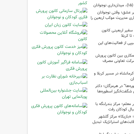
ان
 عشق؛ وقتی نوجوانان
ری مدیریت موکب اربعین را
سفیر اربعینی کانون
ا کربلا
یپی از فعالیت‌های این
مکاری بین کانون پرورش
شرکت تعاونی مصرف
رمانشاه در مسیر کربلا و
ان
‌ها” در هرمزگان؛ دکتر
 شگفت‌انگیز اسطوره‌ها
ر معلم؛ مرکز بندرلنگه با
بال کودکان رفت
غ؛ «بازیکا» مرکز گلشهر
قابت‌های استراتژیک تبدیل