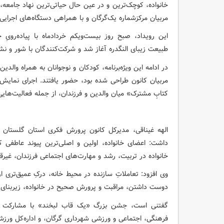
خانواده، کوچک‌ترین و در عین حال حیاتی‌ترین نهاد جامعه،
مربیان مرکزشماره یک‌گرگان و با همراهی دستگاه‌های اجرایی 
این رویداد، صبح روز بیست‌ویکم خردادماه با پیاده‌رویِ
طبیعت زیبای النگدره آغاز شد و شرکت‌کنندگان با شور و ن
در ادامه این ویژه‌برنامه، کودکان و نوجوانان به همراه وال
مربیان کانون طراحی شده بود، حضور یافتند. اجرای نمای
کتابِ مشترک» میان والدین و فرزندان، از جمله فعالیت‌هایی 
الهه غیناقی، مدیرکل کانون پرورش فکری استان گلستان د
داشت: اعضای خانواده، اولین و اصلی‌ترین پیوند عاطفی
خانواده در تربیت، رشد و مهارت‌های اجتماعی فرزندان، غیرقا
وی افزود: تعاملاتِ سازنده در محیط خانه، درکِ عمیق‌تری
دوست داشتن، مراقبت و پرورش صحیح در خانواده، زیربنای 
گفتنی است، جشن بزرگ «یک قاب لبخند» با مشارکت و ه
فرهنگی، اجتماعی و ورزشی شهرداری گرگان، و اداره‌کل ورزش 