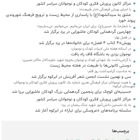
مراکز کانون پرورش فکری کودکان و نوجوانان سراسر کشور
با اجرای پویش فرهنگی «نذر طبیعت»؛
عشق به سیدالشهدا(ع) با پاسداری از محیط زیست و ترویج فرهنگ شهروندی
پیوند خورد
با شعار«با یاد حسین(ع)، برای ایران می‌مانیم، می‌خوانیم، می‌سازیم»؛
چهارمین گردهمایی کودکان عاشورایی در یزد برگزار شد
در فصل بهار؛
پویش«۴ کتاب ۴ فصل» برای خانواده‌ها در یزد برگزار شد
در آستانه هفته ملی ادبیات کودک و نوجوان؛
نوجوان یزدی به باشگاه قاف راه یافت
با گرامی‌داشت یاد شهدای کودک و نوجوان به‌ویژه شهید جاویدالاثر ماکان نصیری؛
دوستی کانونی‌ها با طبیعت در هفته محیط زیست
به مناسبت گرامیداشت روز قلم؛
سی‌ و نهمین نشست انجمن شعر آفرینش در ابرکوه برگزار شد
با همت نوجوانان مرکز فرهنگی هنری شماره یک کانون پرورش فکری کودکان و نوجوانان
شهرستان ابرکوه؛
حسینیه‌ای کوچک برای پنجمین گردهمایی بزرگ کودکان عاشورایی برپا شد
مراکز کانون پرورش فکری کودکان و نوجوانان سراسر کشور
به یاد نخستین دانش‌آموز شهید جنگ رمضان در یزد؛
سلسله برنامه‌های «عروسکی برای تیارا» در ابرکوه آغاز شد
برچسب‌ها