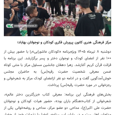
مرکز فرهنگی هنری کانون پرورش فکری کودکان و نوجوانان بهاباد؛
دوشنبه ۸ تیرماه ۱۴۰۵ ویژه‌برنامه «کودکان عاشورایی»را با حضور بیش از
۱۰۰ نفر از اعضای کودک و نوجوان دختر و پسر برگزارشد. این برنامه با
قرائت قرآن کریم آغازشد. زهرا دهقان جانشین مسئول مرکز با متنی کوتاه
ضمن معرفی شخصیت حضرت رقیه(س) به حاضران مجلس
خوش‌آمدگویی گفت و در ادامه دو نفر ازاعضای کودک مرکز به شعرخوانی و
رجزخوانی در مورد حضرت رقیه(س) پرداخت.
بخش‌های فرهنگی این برنامه: معرفی کتاب «بزرگترین دختر عالم»،
شعرخوانی از کتاب«هنگام باران بود»، حضور هیات کودکان و نوجوانان
حضرت علی اکبر(ع)، مداحی دو عضو مرکز، مداحی و روضه‌خوانی یکی از
مداحان اهل بیت و در پایان این برنامه، اعضا با نذورات خود از حضار