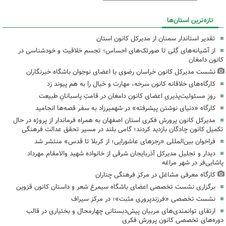
تازه‌ترین استان‌ها
تقدیر استاندار سمنان از مدیرکل کانون استان
از آشیانه‌های گِلی تا صورتک‌های احساس؛ تجسم خلاقیت و خودشناسی در
کانون دامغان
نشست مدیرکل کانون خراسان رضوی با اعضای نوجوان باشگاه خبرنگاران
کارگاه‌های خلاقانه کانون سرخه، مهارت و خیال را به هم پیوند زد
روزِ مسئولیت‌پذیریِ اعضای کانون دامغان در قامتِ پاسبانانِ طبیعت
کارگاه «دنیای نوشتن پیشرفته» در شهمیرزاد به سفر قصه‌ها انجامید
مدیرکل کانون پرورش فکری استان اصفهان به همراه فرماندار از پروژه در حال
تکمیل کانون چادگان بازدید کردند؛ گامی بلند در مسیر تحقق عدالت فرهنگی
فراخوان بین‌المللی «رجزهای عاشورایی؛ از کربلا تا قدس» منتشر شد
دیدار و تجلیل مدیرکل آذربایجان شرقی از خانواده شهید والامقام مهرداد
پاشایی‌فر در شهر مراغه
کارگاه معرفی مشاغل در مرکز فرهنگی چناران
برگزاری نشست تخصصی اعضای باشگاه سیمرغ شعر و داستان کانون قزوین
نشست تخصصی «فرزندپروری مثبت»؛ در مرکز سیراف
ارتقای توانمندی‌های مربیان پیش‌دبستانی چهارمحال و بختیاری در قالب
دوره‌های تخصصی کانون پرورش فکری