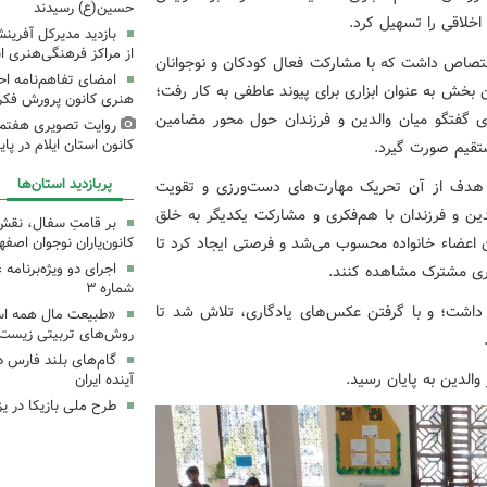
حسین(ع) رسیدند
اخلاقی را تسهیل کرد.
بازدید مدیرکل آفری
از مراکز فرهنگی‌هنری ا
ختصاص داشت که با مشارکت فعال کودکان و نوجوانان
امضای تفاهم‌نامه ا
 بخش به عنوان ابزاری برای پیوند عاطفی به کار رفت؛
هنری کانون پرورش فکری
ی گفتگو میان والدین و فرزندان حول محور مضامین
روایت تصویری هفتم
کانون استان ایلام در پای
مستقیم صورت گیرد.
پربازدید استان‌ها
ه هدف از آن تحریک مهارت‌های دست‌ورزی و تقویت
لدین و فرزندان با هم‌فکری و مشارکت یکدیگر به خلق
بر قامتِ سفال، نقشِ م
ان اعضاء خانواده محسوب می‌شد و فرصتی ایجاد کرد تا
کانون‌یاران نوجوان اصفه
اجرای دو ویژه‌برنامه
نری مشترک مشاهده کنند.
شماره ۳
اشت؛ و با گرفتن عکس‌های یادگاری، تلاش شد تا
«طبیعت مال همه اس
روش‌های تربیتی زیست‌
گام‌های بلند فارس 
والدین به پایان رسید.
آینده ایران
طرح ملی بازیکا در یز