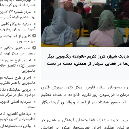
شماره ۱۱ کانون کرمانشاه برگزار شد
مرکز شمار
برنامه‌های فرهنگی و مع
بازدید مدیرکل کانون 
آموزشی مربیان پیش‌دبس
کلیپی از فعالیت‌ها
مرز خسروی
عضو کانون کنگاور کلی
اربعین این مرکز تهیه کر
ره‌یک شیراز، «روز تکریم خانواده» رنگ‌وبویی دیگر
اجرای طرح هنری «نش
نسل‌ها در فضایی سرشار از همدلی، دست در دست
حسین(ع)»؛ تلفیق خلاقی
عاشورایی
اجرای طرح «سایه مهر
عاشورایی با هنر نقش‌بر
ن و نوجوانان استان فارس، مرکز کانون پرورش فکری
برپایی نمایشگاه نقا
 نوجوانان شماره‌یک شیراز، در ۲۱ خرداد ۱۴۰۵، همزمان با فرارسیدن روز تکریم خانواده، با هدف تحکیم
موضوع نماز در مرکز شما
 را با حضور هشتاد نفر از اعضاء و والدین آن‌ها برگزار
سرمایه اصلی کانون، 
است
درناهای کاغذی؛ قاص
کتاب‌خوانی کانون کردیج
ی برای تجربه مشترک فعالیت‌های فرهنگی و هنری در
وقتی دست‌سازه‌های ک
ندان هنگام اجرای فعالیت‌ها، علاوه بر افزایش