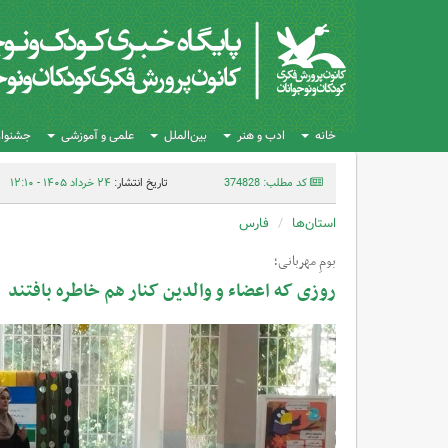
خانه
ادب و هنر
بین‌الملل
علمی و آموزشی
جشنواره
کد مطلب: 374828
تاریخ انتشار:
۲۴ خرداد ۱۴۰۵ - ۱۲:۱۰
استان‌ها
فارس
بومِ مهربانی؛
روزی که اعضاء و والدین کنار هم خاطره بافتند