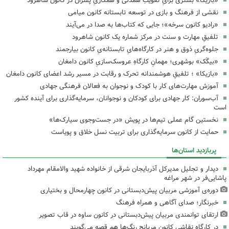
«بازیکا» بستری برایِ تقویتِ همدلی و همکاریِ پسران در کانون شاهرود
نقشی از فرهنگ و بازی در توسعه تابستانه کانون میامی
«رادیو کانون سرخه»؛ جایی که کتاب‌ها به صدا در می‌آیند
تلفیقِ مهارت و سنت در مرکز شماره یک کانون شاهرود
جلوه‌گریِ ذوق و هنر در کارگاه‌هایِ تابستانه‌یِ کانون بیارجمند
«بیگَک» بوشهری؛ مهمانِ کارگاهِ عروسک‌سازیِ کانون دامغان
«بازیکا» ؛ تلفیقِ هوشمندانه تحرک و رقابت در مسیر رشد اعضای کانون دامغان
آموزش مهارت‌های کار با کودک و نوجوان به فعالان فرهنگی جهادی
آب‌سوران: کار جهادی برای کودکان و نوجوانان، سرمایه‌گذاری برای آینده کشور
است
نخستین گام عملی تیم‌ها در پویش «در جست‌وجوی سیارک‌ها»
حمایت از کانون سرمایه‌گذاری برای تربیت نسل خلاق و پویاست
پربازدید استان‌ها
دیدار و تجلیل مدیرکل آذربایجان شرقی از خانواده شهید والامقام مهرداد
پاشایی‌فر در شهر مراغه
دوره‌ی آموزشی مربیان پیش‌دبستانی در کانون چهارمحال و بختیاری
خبرنگار؛ صدای آگاهی و همراه فرهنگ
ارتقای توانمندی مربیان پیش‌دبستانی در کانون ساوه در قاب تصویر
در کارگاه نقاشی کانون مریانج رنگ‌ها هم قصه می‌گویند