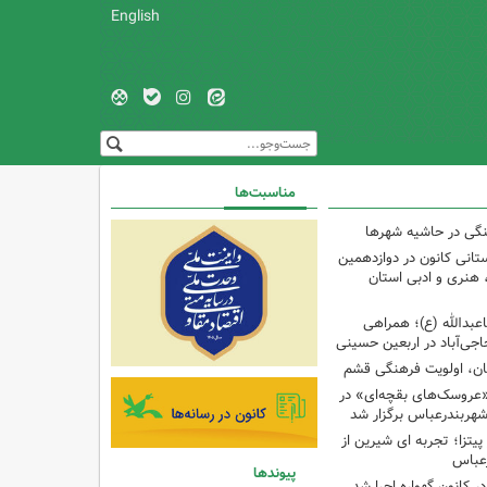
English
مناسبت‌ها
نگی در حاشیه شهرها
تانی کانون در دوازدهمین
نری و ادبی استان
اعبدالله (ع)؛ همراهی
اجی‌آباد در اربعین حسینی
کان، اولویت فرهنگی قشم
«عروسک‌های بقچه‌ای» در
شهربندرعباس برگزار شد
تزا؛ تجربه ای شیرین از
رعباس
پیوندها
ر کانون گهواره اجرا شد