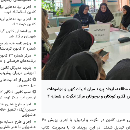
کانون اسلام‌آباد غرب
کانون کرمانشاه
برنامه‌های کانون گی
شهیدان برگزار شد
ویژه‌برنامه «به یاد 
شماره ۱۱ کانون کرمانشاه برگزار شد
مرکز شمار
برنامه‌های فرهنگی و مع
بازدید مدیرکل کانون 
آموزشی مربیان پیش‌دبس
کلیپی از فعالیت‌ها
مرز خسروی
ف ترویج فرهنگ مطالعه، ایجاد پیوند میان ادبیات کهن و موضوعات
عضو کانون کنگاور کلی
روز و با مشارکت فعال والدین و نوجوانان در کانون پرورش فکری کودکان و نوجوانان مراکز انگوت و شماره ۴
اربعین این مرکز تهیه کر
اجرای طرح هنری «نش
حسین(ع)»؛ تلفیق خلاقی
عاشورایی
به گزارش روابط عمومی اداره کل استان اردبیل، مراکز فرهنگی هنری کانون در انگوت و اردبیل، با اجرای پویش «۴
اجرای طرح «سایه مهر
عاشورایی با هنر نقش‌بر
جوانان تبدیل شدند. در این رویداد که با محوریت کتاب