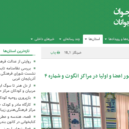
‌ها و رویدادها
استان‌ها
چند رسانه‌ای
خبرهای داخلی
تازه‌ترین استان‌ها
خبرنگار: 1_18
چاپ
روایتی از عدالت فره
بررسی نظامنامه تابس
نشست شورای فرهنگی، ه
آغاز گام نخست پویش «۴ کتاب، ۴ فصل» با حضور اعضا و اولیا در مراکز انگوت و شماره ۴
آذربایجان غربی
از دل هنر تا سوگ اب
مربیان و کودکان مرکز ح
بازپروری روحیه کود
کارگاه مادر و کودک 
مرکز فرهنگی‌هنری زیبا
قصه، هندسه و عطر پی
کتابخوانی در کانون بند
فعالیت‌های اربعینی د