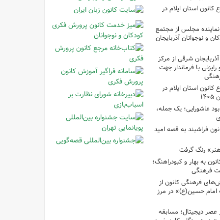
انون استان ایلام در
نماینده مجلس از مجتمع
ن و نوجوانان آذربایجان
آذربایجان شرقی از مرکز
رایزنی با فرماندار جهت
هنگی
انون استان ایلام در
۱۴
ود عاشورایی؛ یک جمله،
ی
نون فراشبند به قصه امید
هنر» رنگ گرفت
ون به بهار و کبودراهنگ؛
ت فرهنگی
ش‌های فرهنگی کانون از
امام حسین(ع)» در مرز
 عصر دیجیتال؛ مسابقه