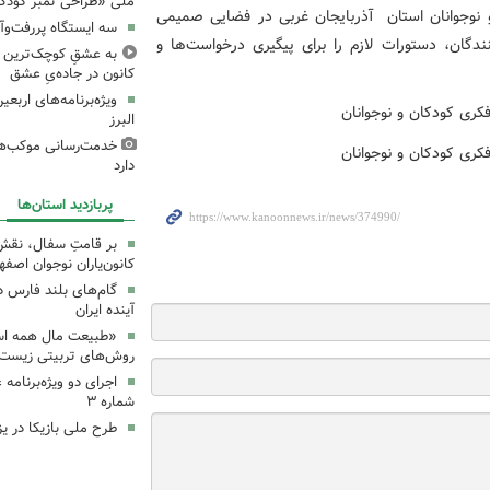
ملی «طراحی تمبر کودک»
 نوجوانان استان آذربایجان‌ غربی در فضایی صمیمی
سه ایستگاه پررفت‌وآ
دگان، دستورات لازم را برای پیگیری درخواست‌ها و
به عشقِ کوچک‌ترین زا
کانون در جاده‌یِ عشق
ویژه‌برنامه‌های اربع
البرز
خدمت‌رسانی موکب‌های
دارد
پربازدید استان‌ها
بر قامتِ سفال، نقشِ م
کانون‌یاران نوجوان اصفه
گام‌های بلند فارس 
آینده ایران
«طبیعت مال همه اس
روش‌های تربیتی زیست‌
اجرای دو ویژه‌برنامه
شماره ۳
طرح ملی بازیکا در یز