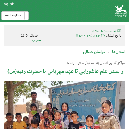
English
استان‌ها
کد مطلب: 375016
تاریخ انتشار:
۲۷ خرداد ۱۴۰۵ - ۱۱:۵۰
خبرنگار: 3_26
چاپ
استان‌ها
خراسان شمالی
مراکز کانون استان به استقبال محرم رفت؛
از بستن علم عاشورایی تا عهد مهربانی با حضرت رقیه(س)