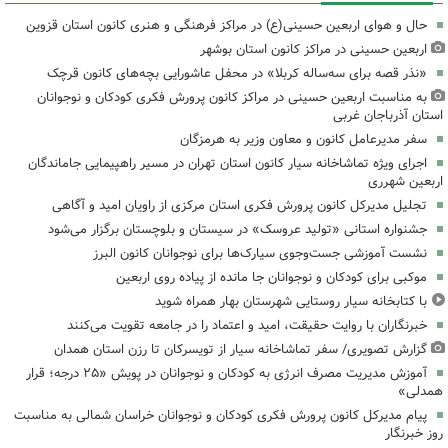
حال و هوای اربعین حسینی(ع) در مراکز فرهنگی و هنری کانون استان قزوین
اربعین حسینی در مراکز کانون استان بوشهر
«نذر قصه برای سه‌ساله کربلا» در محفل عاشورایی بچه‌های کانون قرچک
به مناسبت اربعین حسینی در مراکز کانون پرورش فکری کودکان و نوجوانان
استان آذرباجان غربی
سفر مدیرعامل کانون و معاون وزیر به هرمزگان
اجرای ویژه تماشاخانه سیار کانون استان تهران در مسیر راهپیمایی جاماندگان
اربعین شهرری
تجلیل مدیرکل کانون پرورش فکری استان مرکزی از راویان امید و آگاهی
جشنواره استانی «تولید عروسک» در سیستان و بلوچستان برگزار می‌شود
نشست آموزشی جست‌وجوی سیارک‌ها برای نوجوانان کانون البرز
موکبی برای کودکان و نوجوانان جا مانده از پیاده روی اربعین
با کتابخانه سیار روستایی شهرستان بهار همراه شوید
خبرنگاران با روایت حقیقت، امید و اعتماد را در جامعه تقویت می‌کنند
گزارش تصویری/ سفر تماشاخانه سیار از تویسرکان تا رزن استان همدان
آموزش مدیریت مصرف انرژی به کودکان و نوجوانان در پویش «۲۵ درجه؛ قرار
همدلی»
پیام مدیرکل کانون پرورش فکری کودکان و نوجوانان خراسان شمالی به مناسبت
روز خبرنگار