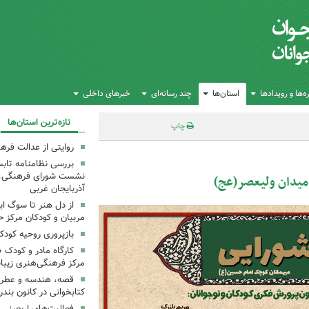
‌ها و رویدادها
استان‌ها
چند رسانه‌ای
خبرهای داخلی
تازه‌ترین استان‌ها
چاپ
روایتی از عدالت فره
بررسی نظامنامه تابس
نشست شورای فرهنگی، ه
 میدان ولیعصر(عج)
آذربایجان غربی
از دل هنر تا سوگ اب
مربیان و کودکان مرکز ح
بازپروری روحیه کود
کارگاه مادر و کودک 
مرکز فرهنگی‌هنری زیبا
قصه، هندسه و عطر پی
کتابخوانی در کانون بند
فعالیت‌های اربعینی د