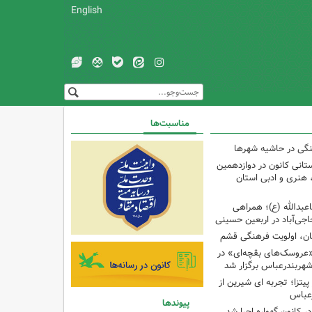
English
مناسبت‌ها
نگی در حاشیه شهرها
تانی کانون در دوازدهمین
نری و ادبی استان
اعبدالله (ع)؛ همراهی
اجی‌آباد در اربعین حسینی
کان، اولویت فرهنگی قشم
«عروسک‌های بقچه‌ای» در
شهربندرعباس برگزار شد
تزا؛ تجربه ای شیرین از
رعباس
پیوندها
ر کانون گهواره اجرا شد