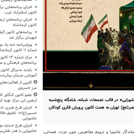
کانون اسلام‌آباد غرب
کانون کرمانشاه
برنامه‌های کانون گی
شهیدان برگزار شد
ویژه‌برنامه «به یاد 
شماره ۱۱ کانون کرمانشاه برگزار شد
مرکز شمار
برنامه‌های فرهنگی و مع
بازدید مدیرکل کانون 
آموزشی مربیان پیش‌دبس
کلیپی از فعالیت‌ها
مرز خسروی
عضو کانون کنگاور کلی
شورایی» در قالب تجمعات شبانه، شامگاه پنج‌شنبه
اربعین این مرکز تهیه کر
 ۲۱:۳۰ تا ۲۲:۳۰ در میدان ولیعصر(عج) تهران به همت کانون پرورش فکری کودکان
اجرای طرح هنری «نش
حسین(ع)»؛ تلفیق خلاقی
عاشورایی
اجرای طرح «سایه مهر
عاشورایی با هنر نقش‌بر
ی ماندگار عاشورا و ترویج مفاهیمی چون عزت، همدلی،