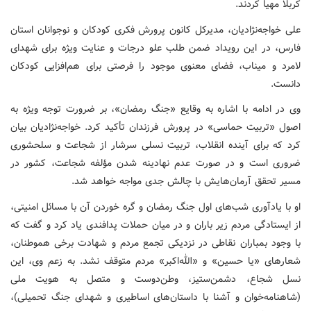
کربلا مهیا کردند.
علی خواجه‌نژادیان، مدیرکل کانون پرورش فکری کودکان و نوجوانان استان
فارس، در این رویداد ضمن طلب علو درجات و عنایت ویژه برای شهدای
لامرد و میناب، فضای معنوی موجود را فرصتی برای هم‌افزایی کودکان
دانست.
وی در ادامه با اشاره به وقایع «جنگ رمضان»، بر ضرورت توجه ویژه به
اصول «تربیت حماسی» در پرورش فرزندان تأکید کرد. خواجه‌نژادیان بیان
کرد که برای آینده انقلاب، تربیت نسلی سرشار از شجاعت و سلحشوری
ضروری است و در صورت عدم نهادینه شدن مؤلفه شجاعت، کشور در
مسیر تحقق آرمان‌هایش با چالش جدی مواجه خواهد شد.
او با یادآوری شب‌های اول جنگ رمضان و گره خوردن آن با مسائل امنیتی،
از ایستادگی مردم زیر باران و در میان حملات پدافندی یاد کرد و گفت که
با وجود بمباران نقاطی در نزدیکی تجمع مردم و شهادت برخی هموطنان،
شعارهای «یا حسین» و «الله‌اکبر» مردم متوقف نشد. به زعم وی، این
نسل شجاع، دشمن‌ستیز، وطن‌دوست و متصل به هویت ملی
(شاهنامه‌خوان و آشنا با داستان‌های اساطیری و شهدای جنگ تحمیلی)،