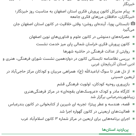
خبرنگار
پیام مدیرکل کانون پرورش فکری استان اصفهان به مناسبت روز خبرنگار؛
خبرنگاران، حافظان مرزهای فکری جامعه
تابستانی پویا، آینده‌ای روشن؛ وقتی خلاقیت در کانون استان اصفهان جان
می‌گیرد
عصرانه‌های دمنوشی در کانون علوم و فناوری‌های نوین اصفهان
کانون پرورش فکری خراسان شمالی پای میز خدمت نشست
روایتی از عدالت فرهنگی در حاشیه شهرها
بررسی نظامنامه تابستانی کانون در دوازدهمین نشست شورای فرهنگی، هنری و
ادبی استان آذربایجان غربی
از دل هنر تا سوگ اباعبدالله (ع)؛ همراهی مربیان و کودکان مرکز حاجی‌آباد در
اربعین حسینی
بازپروری روحیه کودکان، اولویت فرهنگی قشم
کارگاه مادر و کودک «عروسک‌های بقچه‌ای» در مرکز فرهنگی‌هنری
زیباشهربندرعباس برگزار شد
قصه، هندسه و عطر پیتزا؛ تجربه ای شیرین از کتابخوانی در کانون بندرعباس
فعالیت‌های اربعینی در کانون گهواره اجرا شد
اجرای برنامه‌هایی برای اربعین در مرکز شماره ۳ کانون اسلام‌آباد غرب
پربازدید استان‌ها