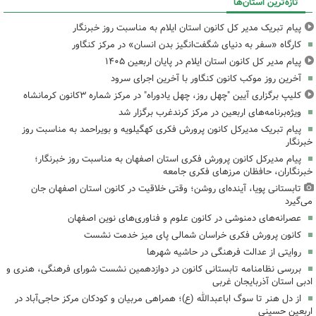
تازه‌ترین استان‌ها
پیام تبریک مدیر کل کانون استان ایلام به مناسبت روز خبرنگار
کارگاه «سفر به دنیای شگفت‌انگیز بدن انسان» در مرکز کنگاور
پیام مدیر کل کانون استان ایلام در پایان اربعین ۱۴۰۵
آخرین روز موکب کانون کنگاور با آخرین اجرای سرود
کلیپ برگزاری آیین "چهل روز، چهل یادوراه" در مرکز شماره ۳کانون کرمانشاه
ویژه‌برنامه‌های اربعین در مرکز کرندغرب برگزار شد
پیام تبریک مدیرکل کانون پرورش فکری کهگیلویه و بویراحمد به مناسبت روز
خبرنگار
پیام مدیرکل کانون پرورش فکری استان اصفهان به مناسبت روز خبرنگار؛
خبرنگاران، حافظان مرزهای فکری جامعه
تابستانی پویا، آینده‌ای روشن؛ وقتی خلاقیت در کانون استان اصفهان جان
می‌گیرد
عصرانه‌های دمنوشی در کانون علوم و فناوری‌های نوین اصفهان
کانون پرورش فکری خراسان شمالی پای میز خدمت نشست
روایتی از عدالت فرهنگی در حاشیه شهرها
بررسی نظامنامه تابستانی کانون در دوازدهمین نشست شورای فرهنگی، هنری و
ادبی استان آذربایجان غربی
از دل هنر تا سوگ اباعبدالله (ع)؛ همراهی مربیان و کودکان مرکز حاجی‌آباد در
اربعین حسینی