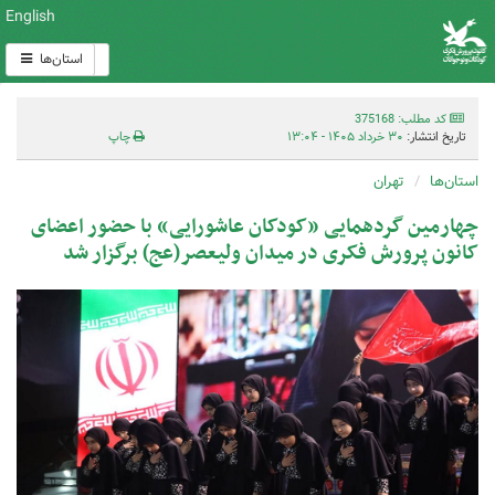
English
استان‌ها
کد مطلب: 375168
تاریخ انتشار:
۳۰ خرداد ۱۴۰۵ - ۱۳:۰۴
چاپ
استان‌ها
تهران
چهارمین گردهمایی «کودکان عاشورایی» با حضور اعضای
کانون پرورش فکری در میدان ولیعصر(عج) برگزار شد