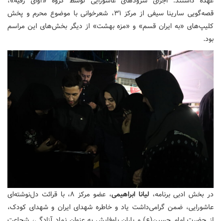
عهده داشتند. اجرای سرودهای عاشورایی توسط گروه «آوای رقیه»،
قصه‌گویی سارینا سیفی از مرکز ۳۱، شعرخوانی با موضوع محرم و پخش
کلیپ‌های «به ایران قسم» و «مزه بهشت» از دیگر بخش‌های این مراسم
بود.
در بخش ادبی برنامه،
لیانا ابراهیمی
، عضو مرکز ۸، با قرائت دل‌نوشته‌ای
عاشورایی، ضمن گرامی‌داشت یاد و خاطره شهدای ایران و شهدای کودک،
از حضرت امام حسین(ع) و یاران باوفایش به عنوان نماد آزادگی، شجاعت