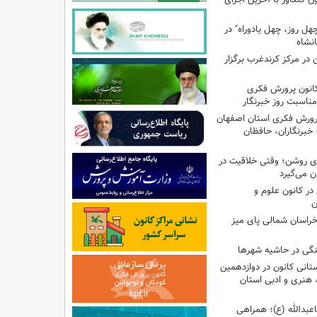
هل روز، چهل یادوراه" در
ن در مرکز کرندغرب برگزار
کانون پرورش فکری
مناسبت روز خبرنگار
پرورش فکری استان اصفهان
 خبرنگاران، حافظان
‌ای روشن؛ وقتی خلاقیت در
ن می‌گیرد
ر کانون علوم و
ن
راسان شمالی پای میز
نگی در حاشیه شهرها
تانی کانون در دوازدهمین
نری و ادبی استان
اعبدالله (ع)؛ همراهی