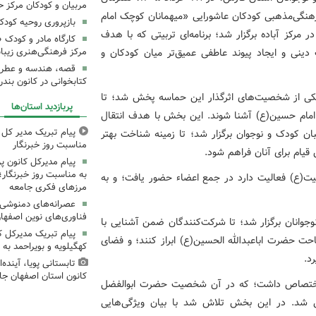
مربیان و کودکان مرکز ح
رهنگی‌مذهبی کودکان عاشورایی «میهمانان کوچک امام
بازپروری روحیه کود
مرکز آباده برگزار شد؛ برنامه‌ای تربیتی که با هدف
کارگاه مادر و کودک 
ینی و ایجاد پیوند عاطفی عمیق‌تر میان کودکان و
مرکز فرهنگی‌هنری زیبا
قصه، هندسه و عطر پی
کتابخوانی در کانون بند
ی یکی از شخصیت‌های اثرگذار این حماسه پخش شد؛ تا
پربازدید استان‌ها
م امام حسین(ع) آشنا شوند. این بخش با هدف انتقال
پیام تبریک مدیر کل ک
ن کودک و نوجوان برگزار شد؛ تا زمینه شناخت بهتر
مناسبت روز خبرنگار
قیام برای آنان فراهم شود.
پیام مدیرکل کانون 
به مناسبت روز خبرنگار؛
‌بیت(ع) فعالیت دارد در جمع اعضاء حضور یافت؛ و به
مرزهای فکری جامعه
عصرانه‌های دمنوشی د
فناوری‌های نوین اصفها
وجوانان برگزار شد؛ تا شرکت‌کنندگان ضمن آشنایی با
پیام تبریک مدیرکل 
حت حضرت اباعبدالله الحسین(ع) ابراز کنند؛ و فضای
کهگیلویه و بویراحمد به 
د.
تابستانی پویا، آینده
کانون استان اصفهان جا
 اختصاص داشت؛ که در آن شخصیت حضرت ابوالفضل
رفی شد. در این بخش تلاش شد با بیان ویژگی‌هایی