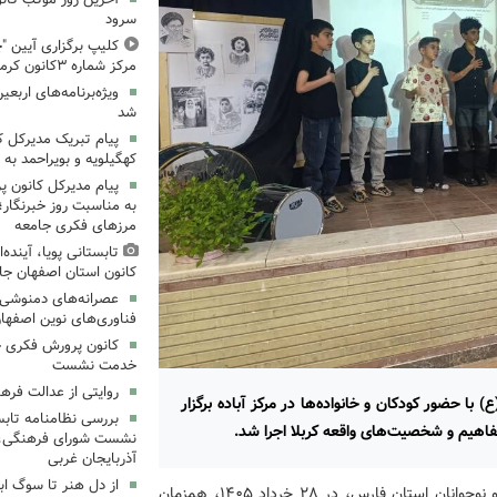
سرود
کلیپ برگزاری آیین "چ
مرکز شماره ۳کانون کرمانشاه
ویژه‌برنامه‌های اربعی
شد
پیام تبریک مدیرکل 
کهگیلویه و بویراحمد به 
پیام مدیرکل کانون 
به مناسبت روز خبرنگار؛
مرزهای فکری جامعه
تابستانی پویا، آینده
کانون استان اصفهان جا
عصرانه‌های دمنوشی د
فناوری‌های نوین اصفها
کانون پرورش فکری خ
خدمت نشست
روایتی از عدالت فره
ا حضور کودکان و خانواده‌ها در مرکز آباده برگزار
بررسی نظامنامه تابس
فاهیم و شخصیت‌های واقعه کربلا اجرا شد.
نشست شورای فرهنگی، ه
آذربایجان غربی
از دل هنر تا سوگ اب
به‌گزارش روابط‌عمومی اداره‌کل کانون پرورش فکری کودکان و نوجوانان استان فارس، در ۲۸ خرداد ۱۴۰۵، همزمان