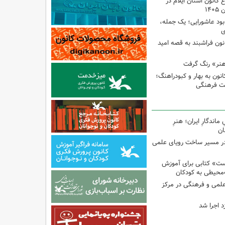
انون استان ایلام در
۱۴
ود عاشورایی؛ یک جمله،
ی
نون فراشبند به قصه امید
هنر» رنگ گرفت
ون به بهار و کبودراهنگ؛
ت فرهنگی
اندگارِ ایران؛ هنرِ
ان
در مسیر ساخت رویای علمی
ت» کتابی برای آموزش
محیطی به کودکان
 علمی و فرهنگی در مرکز
د اجرا شد