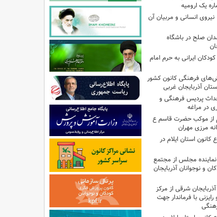
ره یک ارومیه
نیروی انسانی و مربیان آن
دان صلح در باشگاه
ان
ودکان ایرانی به حرم امام
نش‌های فرهنگی کانون کشور
ستان آذربایجان غربی
حداث پردیس فرهنگی و
 در مراغه
 از موکب حضرت قاسم ع
انه مرزی مهران
انون استان ایلام در
نماینده مجلس از مجتمع
ن و نوجوانان آذربایجان
آذربایجان شرقی از مرکز
رایزنی با فرماندار جهت
هنگی