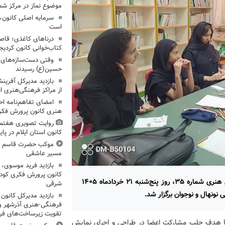
موضوع نماز در مرکز شما
سرمایه اصلی کانون، 
است
درناهای کاغذی؛ قاص
کتاب‌خوانی کانون کردیج
وقتی دست‌سازه‌های ک
حسین(ع) رسیدند
بازدید مدیرکل آفری
از مراکز فرهنگی‌هنری ا
امضای تفاهم‌نامه ا
هنری کانون پرورش فکری
روایت تصویری هفتم
کانون استان ایلام در پای
موکب حضرت قاسم ع ک
مسیر عاشقی
بازدید فرید موسوی، 
کانون پرورش فکری کودکا
ششمین جلسه هم‌اندیشی شورای نوجوانان مرکز فرهنگی هنری شماره ۳۵، روز پنج‌شنبه ۲۱ خردادماه ۱۴۰۵
شرقی
بازدید مدیرکل کانون 
فرهنگی‌-هنری آذرشهر و 
تقویت زیرساخت‌های فر
با هدف جلب مشارکت اعضا در طراحی و اجرای نمایش