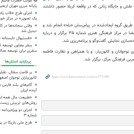
موکب حضرت قاسم ع ک
پایانه مرزی مهران اربعین ۰۵
نقش و جایگاه زنانی که در واقعه کربلا حضور داشتند
اجرای طرح «قاب یادب
یک تصویر» در مرکز خو
طریق گروه ایجادشده در پیام‌رسان «بله» انجام شد و
وقتی سجاده‌ها در کا
تبدیل شد
اعضا از برنامه آگاه شدند. در روز مقرر، جلسه با حضور اعضا در مرکز فرهنگی هنری شماره ۳۵ برگزار و درباره
«فستیوال تابستانه 
ده‌سازی نمایش گفت‌وگو و برنامه‌ریزی شد.
سفر معاون توسعه کان
سفری برای توسعه عدال
نوجوانان و کانون‌یار، و با همراهی و نظارت فاطمه
بی فرهنگی مرکز، برگزار شد.
پربازدید استان‌ها
بر قامتِ سفال، نقشِ م
کانون‌یاران نوجوان اصفه
گام‌های بلند فارس 
آینده ایران
«طبیعت مال همه اس
روش‌های تربیتی زیست‌
اجرای دو ویژه‌برنامه
شماره ۳
طرح ملی بازیکا در یز