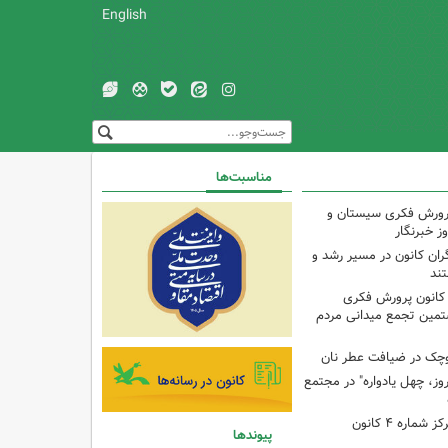
English
مناسبت‌ها
پرورش فکری سیستان و
ز خبرنگار
ران کانون در مسیر رشد و
تند
 کانون پرورش فکری
تمین تجمع میدانی مردم
وچک در ضیافت عطر نان
وز، چهل یادواره" در مجتمع
برنامه با مادران در مرکز شماره ۴ کانون
پیوندها