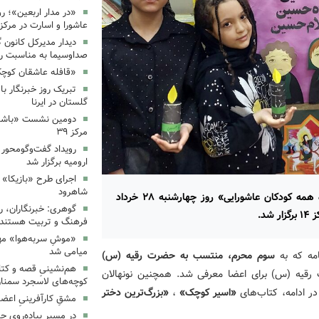
«در مدار اربعین»؛ رو
عاشورا و اسارت در مرکز ۳۵
دیدار مدیرکل کانون 
صداوسیما به مناسبت رو
«قافله عاشقان کوچک» د
تبریک روز خبرنگار ب
گلستان در ایرنا
دومین نشست «باشگاه
مرکز ۳۹
رویداد گفت‌وگومحور «
ارومیه برگزار شد
اجرای طرح «بازیکا» 
شاهرود
در راستای اجرای ویژه‌برنامه‌های ایام محرم، برنامه «گروه همه کودکان عاشورایی» روز چهارشنبه ۲۸ خرداد
گوهری: خبرنگاران، ر
فرهنگ و تربیت هستند.
«موشِ سربه‌هوا» مهم
میامی شد
امه که به
سوم محرم، منتسب به حضرت رقیه (س)
هم‌نشینیِ قصه و کتا
یه (س) برای اعضا معرفی شد. همچنین نونهالان
کوچه‌های لاسجرد سمنا
در ادامه، کتاب‌های
«اسیر کوچک»
،
«بزرگ‌ترین دختر
مشقِ کارآفرینیِ اعضا
در مسیرِ پیاده‌رویِ 