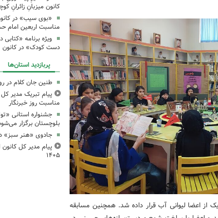
کانون میزبانِ زائرانِ ک
«بوی سیب» در کانون
مناسبت اربعین امام ح
ویژه برنامه «کتابی د
دست کودک» در کانون م
پربازدید استان‌ها
طنین جان کلام در ر
پیام تبریک مدیر کل ک
مناسبت روز خبرنگار
جشنواره استانی «تو
بلوچستان برگزار می‌شود
جادوی «هنر سبز» در
پیام مدیر کل کانون اس
۱۴۰۵
یک از اعضا لیوانی آب قرار داده شد. همچنین مسابقه