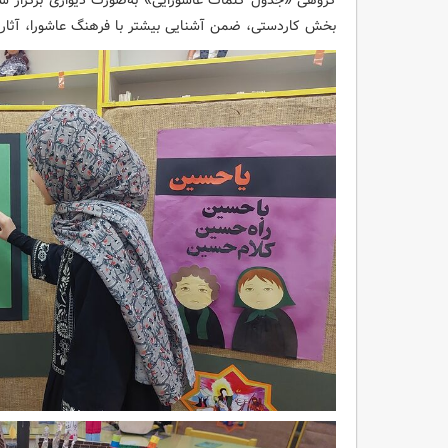
گروهی «جدول کلمات عاشورایی» به‌صورت دیواری برگزار 
بخش کاردستی، ضمن آشنایی بیشتر با فرهنگ عاشورا، آثار خل