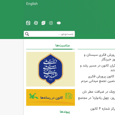
English
مناسبت‌ها
پرورش فکری سیستان و
ز خبرنگار
ران کانون در مسیر رشد و
تند
 کانون پرورش فکری
تمین تجمع میدانی مردم
وچک در ضیافت عطر نان
وز، چهل یادواره" در مجتمع
برنامه با مادران در مرکز شماره ۴ کانون
پیوندها