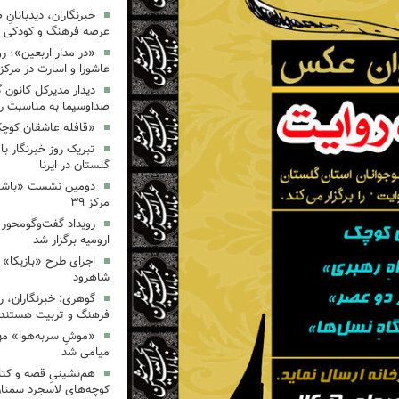
خبرنگاران، دیدبانانِ 
عرصه فرهنگ و کودکی 
«در مدار اربعین»؛ رو
عاشورا و اسارت در مرکز ۳۵
دیدار مدیرکل کانون 
صداوسیما به مناسبت رو
«قافله عاشقان کوچک» د
تبریک روز خبرنگار ب
گلستان در ایرنا
دومین نشست «باشگاه
مرکز ۳۹
رویداد گفت‌وگومحور «
ارومیه برگزار شد
اجرای طرح «بازیکا» 
شاهرود
گوهری: خبرنگاران، ر
فرهنگ و تربیت هستند.
«موشِ سربه‌هوا» مهم
میامی شد
هم‌نشینیِ قصه و کتا
کوچه‌های لاسجرد سمنا