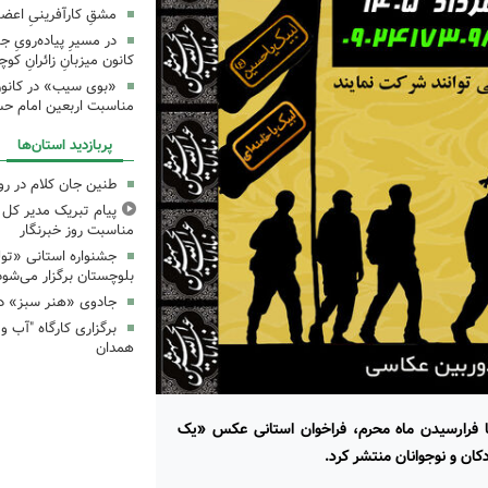
مشقِ کارآفرینیِ اعضا
در مسیرِ پیاده‌رویِ 
کانون میزبانِ زائرانِ ک
«بوی سیب» در کانون
مناسبت اربعین امام ح
پربازدید استان‌ها
طنین جان کلام در ر
پیام تبریک مدیر کل ک
مناسبت روز خبرنگار
جشنواره استانی «تو
بلوچستان برگزار می‌شود
جادوی «هنر سبز» در
همدان
ا فرارسیدن ماه محرم، فراخوان استانی عکس «یک
ان و نوجوانان منتشر کرد.