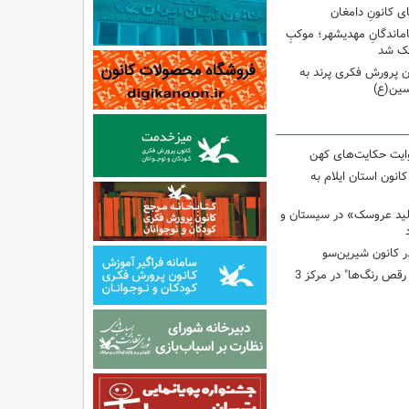
ی کانونِ دامغان
جاماندگانِ مهدیشهر؛ موکبِ
وچک شد
 پرورش فکری پرند به
سین(ع)
وایت حکایت‌های کهن
انون استان ایلام به
لید عروسک» در سیستان و
 کانون شیرین‌سو
برگزاری کارگاه "آب و رقص رنگ‌ها" در مرکز 3