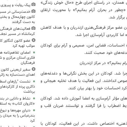
ان همدان، در راستای اجرای طرح «حال خوش زندگی»
پیک روایت و پیروزی (۱۵)، میدان‌داری نوجوان
«چطور در بحران آرام بمانیم؟» با محوریت ارتقای
خدمت‌رسانی در مسیر
برگزار شد.
کانون چهارمحال و بختیا
به دست گرفتند
 دختران کودک و نوجوان عضو مرکز فرهنگی‌هنری ازندریان و با هدف کاهش
فعالیت‌های فرهنگی 
کرمانشاه در مسیر نجف ت
ما کاربردی آرام‌سازی اجرا شد.
عضو کانون کنگاور کل
باره احساسات، فضایی امن، صمیمی و آرام برای کودکان
موکب تهیه کرد
دغدغه‌های خود صحبت کنند.
امضای تفاهم‌نامه ه
فکری استان مرکزی و 
فرهنگیان
سفیر اربعینی کانون ک
جرا شد. کودکان در این بخش نگرانی‌ها و دغدغه‌های
اهدای دست‌سازه به زائر
صوص انداختند. این فعالیت با هدف تخلیه هیجانی و
نشست “رازهای اسطوره
ذاکری پرده از کارکردهای
 احساسات خود را بهتر بیان کنند.
برداشت
ای مؤثر آرام‌سازی به اعضا آموزش داده شد. کودکان
نشاط و دانایی در بند
«کاروان کتاب» به استق
ط اضطراب را فرا گرفتند و توانستند ضربان قلب و
دنیایِ مهره‌ها و نبو
بندرعباس را به میدان ر
کرد
هنی» اختصاص داشت. در این فعالیت، کودکان با