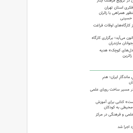
 در ترویج فرهنگ ایثار
کری استان تهران
ظور همراهی با زائران
ن حسینی
از کارگاه‌های اوقات فراغت
 می‌آید؛ برگزاری کارگاه
انان مازندران
دل‌های کوچک» هدیه
اندگارِ ایران؛ هنرِ
ان
در مسیر ساخت رویای علمی
ت» کتابی برای آموزش
محیطی به کودکان
 علمی و فرهنگی در مرکز
د اجرا شد