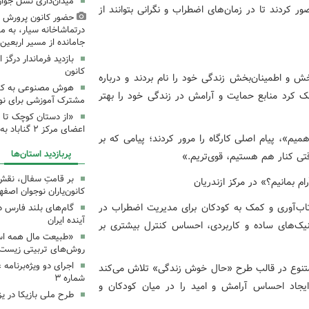
میدان‌داری نسل جوان
 کردند تا در زمان‌های اضطراب و نگرانی بتوانند از
حضور کانون پرورش ف
درتماشاخانه سیار، به من
جامانده از مسیر اربعی
بازدید فرماندار درگز 
کانون
 و اطمینان‌بخش زندگی خود را نام بردند و درباره
هوش مصنوعی به کانون
مک کرد منابع حمایت و آرامش در زندگی خود را بهتر
مشترک آموزشی برای نوجو
«از دستان کوچک تا 
اعضای مرکز ۲ گناباد به زائرین
همیم»، پیام اصلی کارگاه را مرور کردند؛ پیامی که بر
پربازدید استان‌ها
ی کنار هم هستیم، قوی‌تریم.»
بر قامتِ سفال، نقشِ م
کانون‌یاران نوجوان اصفه
اب‌آوری و کمک به کودکان برای مدیریت اضطراب در
گام‌های بلند فارس 
آینده ایران
 تکنیک‌های ساده و کاربردی، احساس کنترل بیشتری بر
«طبیعت مال همه اس
روش‌های تربیتی زیست‌
اجرای دو ویژه‌برنامه
ی متنوع در قالب طرح «حال خوش زندگی» تلاش می‌کند
شماره ۳
ایجاد احساس آرامش و امید را در میان کودکان و
طرح ملی بازیکا در یز