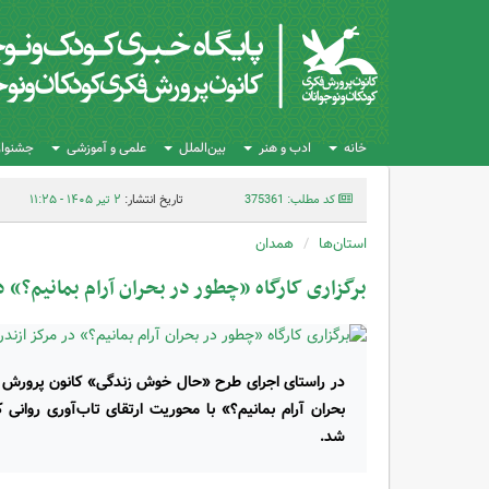
خانه
ادب و هنر
بین‌الملل
علمی و آموزشی
جشنواره
کد مطلب: 375361
تاریخ انتشار:
۲ تیر ۱۴۰۵ - ۱۱:۲۵
استان‌ها
همدان
برگزاری کارگاه «چطور در بحران آرام بمانیم؟» د
در راستای اجرای طرح «حال خوش زندگی» کانون پرورش فک
بحران آرام بمانیم؟» با محوریت ارتقای تاب‌آوری روانی ک
شد.