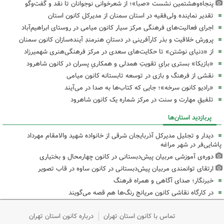
پنجاه‌وهشتمین نشست «صبا»؛ از شعرخوانی نوجوانان تا نقد و گفت‌وگو
تقدیر نماینده ولی‌فقیه در استان سمنان از مدیرکل کانون استان
اجرای فعالیت‌های فرهنگی مرکز سیار کانون میامی در روستای ابراهیم‌آباد
پرورش خلاقیت و بذر کارآفرینی در دستانِ هنرمندِ آینده‌سازان کانون سمنان
از «دنیای نوشتن» تا حکایت‌های سعدی در مرکز فرهنگی‌هنری شهمیرزاد
«بازیکا» بستری برایِ تقویتِ همدلی و همکاریِ پسران در کانون شاهرود
نقشی از فرهنگ و بازی در توسعه تابستانه کانون میامی
«رادیو کانون سرخه»؛ جایی که کتاب‌ها به صدا در می‌آیند
تلفیقِ مهارت و سنت در مرکز شماره یک کانون شاهرود
پربازدید استان‌ها
دیدار و تجلیل مدیرکل آذربایجان شرقی از خانواده شهید والامقام مهرداد
پاشایی‌فر در شهر مراغه
دوره‌ی آموزشی مربیان پیش‌دبستانی در کانون چهارمحال و بختیاری
ارتقای توانمندی مربیان پیش‌دبستانی در کانون ساوه در قاب تصویر
خبرنگار؛ صدای آگاهی و همراه فرهنگ
در کارگاه نقاشی کانون مریانج رنگ‌ها هم قصه می‌گویند
تماس با کانون استان تهران
درباره کانون استان تهران