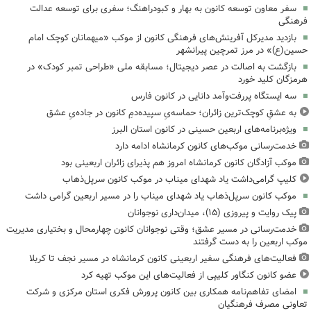
سفر معاون توسعه کانون به بهار و کبودراهنگ؛ سفری برای توسعه عدالت
فرهنگی
بازدید مدیرکل آفرینش‌های فرهنگی کانون از موکب «میهمانان کوچک امام
حسین(ع)» در مرز تمرچین پیرانشهر
بازگشت به اصالت در عصر دیجیتال؛ مسابقه ملی «طراحی تمبر کودک» در
هرمزگان کلید خورد
سه ایستگاه پررفت‌وآمد دانایی در کانون فارس
به عشقِ کوچک‌ترین زائران؛ حماسه‌یِ سپیده‌دمِ کانون در جاده‌یِ عشق
ویژه‌برنامه‌های اربعین حسینی در کانون استان البرز
خدمت‌رسانی موکب‌های کانون کرمانشاه ادامه دارد
موکب آزادگان کانون کرمانشاه امروز هم پذیرای زائران اربعینی بود
کلیپ گرامی‌داشت یاد شهدای میناب در موکب کانون سرپل‌ذهاب
موکب کانون سرپل‌ذهاب یاد شهدای میناب را در مسیر اربعین گرامی داشت
پیک روایت و پیروزی (۱۵)، میدان‌داری نوجوانان
خدمت‌رسانی در مسیر عشق؛ وقتی نوجوانان کانون چهارمحال و بختیاری مدیریت
موکب اربعین را به دست گرفتند
فعالیت‌های فرهنگی سفیر اربعینی کانون کرمانشاه در مسیر نجف تا کربلا
عضو کانون کنگاور کلیپی از فعالیت‌های این موکب تهیه کرد
امضای تفاهم‌نامه همکاری بین کانون پرورش فکری استان مرکزی و شرکت
تعاونی مصرف فرهنگیان