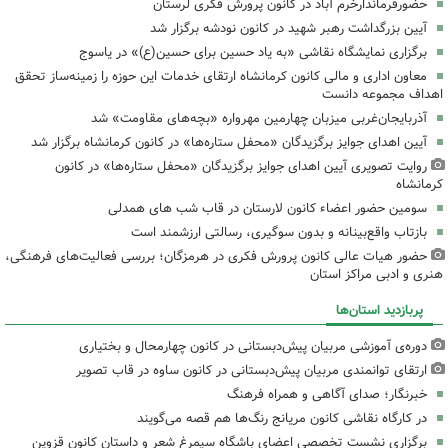
حضورفرماندارخرم آباد در کانون پرورش فکری لرستان
آیین بزرگداشت رهبر شهید در کانون نودشه برگزار شد
برگزاری نمایشگاه نقاشی «به یاد حسین برای حسین(ع)» در یاسوج
معاون اداری و مالی کانون کرمانشاه ارتقای خدمات این حوزه را زمینه‌ساز تحقق
اهداف مجموعه دانست
آذربایجان‌غربی میزبان چهارمین مهرواره «بچه‌های مقاومت» شد
آیین اهدای جوایز برگزیدگان «محفل ستاره‌ها» در کانون کرمانشاه برگزار شد
روایت تصویری آیین اهدای جوایز برگزیدگان «محفل ستاره‌ها» در کانون
کرمانشاه
سومین حضور اعضاء کانون لارستان در قاب شب های همدلی
بازتاب واقع‌بینانه و بدون سوگیری، رسالتی ارزشمند است
حضور هیات عالی کانون پرورش فکری در هرمزگان؛ بررسی فعالیت‌های فرهنگی،
هنری و ادبی مراکز استان
پربازدید استان‌ها
دوره‌ی آموزشی مربیان پیش‌دبستانی در کانون چهارمحال و بختیاری
ارتقای توانمندی مربیان پیش‌دبستانی در کانون ساوه در قاب تصویر
خبرنگار؛ صدای آگاهی و همراه فرهنگ
در کارگاه نقاشی کانون مریانج رنگ‌ها هم قصه می‌گویند
برگزاری نشست تخصصی اعضای باشگاه سیمرغ شعر و داستان کانون قزوین