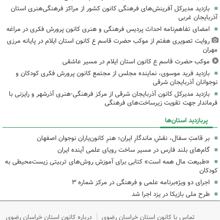
بازدید مدیرکل آفرینش‌های فرهنگی کانون کشور از مراکز فرهنگی‌هنری استان
آذربایجان غربی
امضای تفاهم‌نامه احداث پردیس فرهنگی و هنری کانون پرورش فکری در مراغه
روایت تصویری هفتم از موکب حضرت قاسم ع کانون استان ایلام در پایانه مرزی
مهران
موکب حضرت قاسم ع کانون استان ایلام در مسیر عاشقی
بازدید فرید موسوی، نماینده مجلس از مجتمع کانون پرورش فکری کودکان و
نوجوانان آذربایجان شرقی
بازدید مدیرکل کانون آذربایجان شرقی از مرکز فرهنگی‌-هنری آذرشهر و رایزنی با
فرماندار جهت تقویت زیرساخت‌های فرهنگی
پربازدید استان‌ها
بر قامتِ سفال، نقشِ ماندگارِ ایران؛ هنرِ کانون‌یاران نوجوان اصفهان
گام‌های بلند فارس در مسیر ساخت رویای علمی آینده ایران
«طبیعت مال همه است» کتابی برای آموزش روش‌های تربیتی زیست‌محیطی به
کودکان
اجرای دو ویژه‌برنامه علمی و فرهنگی در مرکز شماره ۳
طرح ملی بازیکا در یزد اجرا شد
تماس با کانون استان خراسان رضوی
درباره کانون استان خراسان رضوی