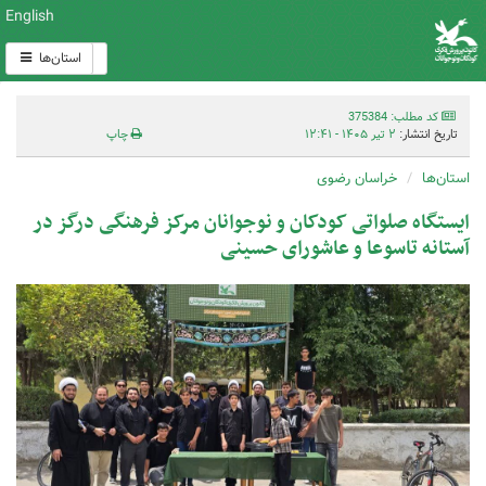
English
استان‌ها
کد مطلب: 375384
تاریخ انتشار:
۲ تیر ۱۴۰۵ - ۱۲:۴۱
چاپ
استان‌ها
خراسان رضوی
ایستگاه صلواتی کودکان و نوجوانان مرکز فرهنگی درگز در
آستانه تاسوعا و عاشورای حسینی