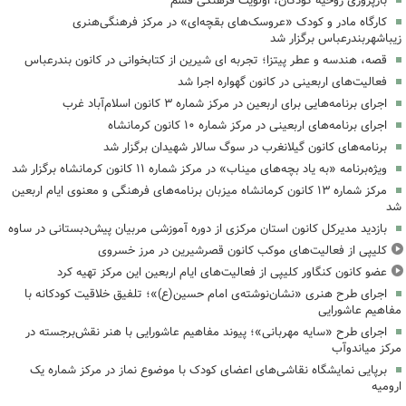
بازپروری روحیه کودکان، اولویت فرهنگی قشم
کارگاه مادر و کودک «عروسک‌های بقچه‌ای» در مرکز فرهنگی‌هنری
زیباشهربندرعباس برگزار شد
قصه، هندسه و عطر پیتزا؛ تجربه ای شیرین از کتابخوانی در کانون بندرعباس
فعالیت‌های اربعینی در کانون گهواره اجرا شد
اجرای برنامه‌هایی برای اربعین در مرکز شماره ۳ کانون اسلام‌آباد غرب
اجرای برنامه‌های اربعینی در مرکز شماره ۱۰ کانون کرمانشاه
برنامه‌های کانون گیلانغرب در سوگ سالار شهیدان برگزار شد
ویژه‌برنامه «به یاد بچه‌های میناب» در مرکز شماره ۱۱ کانون کرمانشاه برگزار شد
مرکز شماره ۱۳ کانون کرمانشاه میزبان برنامه‌های فرهنگی و معنوی ایام اربعین
شد
بازدید مدیرکل کانون استان مرکزی از دوره آموزشی مربیان پیش‌دبستانی در ساوه
کلیپی از فعالیت‌های موکب کانون قصرشیرین در مرز خسروی
عضو کانون کنگاور کلیپی از فعالیت‌های ایام اربعین این مرکز تهیه کرد
اجرای طرح هنری «نشان‌نوشته‌ی امام حسین(ع)»؛ تلفیق خلاقیت کودکانه با
مفاهیم عاشورایی
اجرای طرح «سایه مهربانی»؛ پیوند مفاهیم عاشورایی با هنر نقش‌برجسته در
مرکز میاندوآب
برپایی نمایشگاه نقاشی‌های اعضای کودک با موضوع نماز در مرکز شماره یک
ارومیه