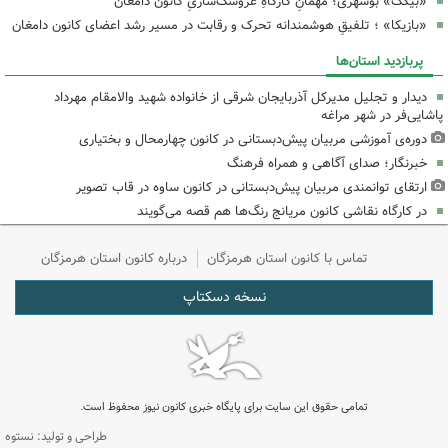
«بیگَک» بوشهری؛ مهمانِ کارگاهِ عروسک‌سازیِ کانون دامغان
«بازیکا» ؛ تلفیقِ هوشمندانه تحرک و رقابت در مسیر رشد اعضای کانون دامغان
پربازدید استان‌ها
دیدار و تجلیل مدیرکل آذربایجان شرقی از خانواده شهید والامقام مهرداد
پاشایی‌فر در شهر مراغه
دوره‌ی آموزشی مربیان پیش‌دبستانی در کانون چهارمحال و بختیاری
خبرنگار؛ صدای آگاهی و همراه فرهنگ
ارتقای توانمندی مربیان پیش‌دبستانی در کانون ساوه در قاب تصویر
در کارگاه نقاشی کانون مریانج رنگ‌ها هم قصه می‌گویند
تماس با کانون استان هرمزگان
درباره کانون استان هرمزگان
نسخه دسکتاپ
تمامی حقوق این سایت برای پایگاه خبری کانون نیوز محفوظ است.
طراحی و تولید: نستوه