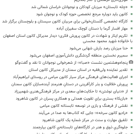
«چله تابستان» میزبان کودکان و نوجوانان خراسان شمالی شد
کانون باید دوباره مرجع تخصصی حوزه کودک و نوجوان شود
کارگاه تخصصی گلستان‌خوانی برای مربیان کانون سیستان و بلوچستان برگزار شد
مهار افسار گرما با دستان کوچک سفیران آباده
تکریم ایثار و شهادت در کانون پرورش فکری؛ دیدار مدیرکل کانون استان اصفهان
با خانواده شهید محمود محسنی
حنا میزبان رصد بارش شهابی می‌شود
سمیرم نخستین منطقه گردشگری دانش‌آموزی اصفهان می‌شود
پنجاه‌وهشتمین نشست «صبا»؛ از شعرخوانی نوجوانان تا نقد و گفت‌وگو
تقدیر نماینده ولی‌فقیه در استان سمنان از مدیرکل کانون استان
اجرای فعالیت‌های فرهنگی مرکز سیار کانون میامی در روستای ابراهیم‌آباد
پرورش خلاقیت و بذر کارآفرینی در دستانِ هنرمندِ آینده‌سازان کانون سمنان
از «دنیای نوشتن» تا حکایت‌های سعدی در مرکز فرهنگی‌هنری شهمیرزاد
«بازیکا» بستری برایِ تقویتِ همدلی و همکاریِ پسران در کانون شاهرود
نقشی از فرهنگ و بازی در توسعه تابستانه کانون میامی
«رادیو کانون سرخه»؛ جایی که کتاب‌ها به صدا در می‌آیند
تلفیقِ مهارت و سنت در مرکز شماره یک کانون شاهرود
جلوه‌گریِ ذوق و هنر در کارگاه‌هایِ تابستانه‌یِ کانون بیارجمند