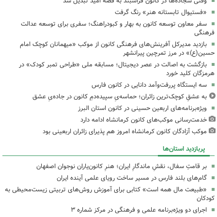
وقتی سجاده‌ها در کانون فراشبند به قصه امید تبدیل شد
«فستیوال تابستانه هنر» رنگ گرفت
سفر معاون توسعه کانون به بهار و کبودراهنگ؛ سفری برای توسعه عدالت
فرهنگی
بازدید مدیرکل آفرینش‌های فرهنگی کانون از موکب «میهمانان کوچک امام
حسین(ع)» در مرز تمرچین پیرانشهر
بازگشت به اصالت در عصر دیجیتال؛ مسابقه ملی «طراحی تمبر کودک» در
هرمزگان کلید خورد
سه ایستگاه پررفت‌وآمد دانایی در کانون فارس
به عشقِ کوچک‌ترین زائران؛ حماسه‌یِ سپیده‌دمِ کانون در جاده‌یِ عشق
ویژه‌برنامه‌های اربعین حسینی در کانون استان البرز
خدمت‌رسانی موکب‌های کانون کرمانشاه ادامه دارد
موکب آزادگان کانون کرمانشاه امروز هم پذیرای زائران اربعینی بود
پربازدید استان‌ها
بر قامتِ سفال، نقشِ ماندگارِ ایران؛ هنرِ کانون‌یاران نوجوان اصفهان
گام‌های بلند فارس در مسیر ساخت رویای علمی آینده ایران
«طبیعت مال همه است» کتابی برای آموزش روش‌های تربیتی زیست‌محیطی به
کودکان
اجرای دو ویژه‌برنامه علمی و فرهنگی در مرکز شماره ۳