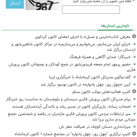
*
لطفا متن تصویر را در جعبه متن وارد کنید
تازه‌ترین استان‌ها
معرفی کتاب«خرس و عسل» با اجرای اعضای کانون کردکوی
«برای ایران می‌مانیم، می‌خوانیم و می‌سازیم» در مراکز کانون شاهین‌شهر و
اردستان برگزار شد
خبرنگار؛ صدای آگاهی و همراه فرهنگ
حضور پرمهر امام جمعه فریدون‌شهر در جمع کودکان و نوجوانان کانون پرورش
فکری
گفت‌وگوی مدیرکل کانون کرمانشاه با خبرگزاری ایرنا
آیین «چهل روز، چهل یادواره» در کانون نوسود برگزار شد
کلیپ فعالیت‌های موکب کانون سنقر
پیام مدیرکل کانون پرورش فکری سیستان و بلوچستان به مناسبت روز خبرنگار
اصحاب رسانه، یاری‌گران کانون در مسیر رشد و بالندگی آینده‌سازان هستند
میز ارتباطات مردمی کانون پرورش فکری مازندران در یکصد و شصتمین تجمع
میدانی مردم ساری برپا شد
میراث‌داری دستان کوچک در ضیافت عطر نان
کلیپ برگزاری "چهل روز، چهل یادواره" در مجتمع شماره ۱ کانون کرمانشاه