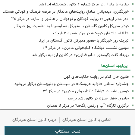
برنامه با مادران در مرکز شماره ۴ کانون کرمانشاه اجرا شد
خبرنگاران، دیده‌بانانِ صادقِ روایت‌های ماندگار در عرصه فرهنگ و کودکی هستند
«در مدار اربعین»؛ روایت کودکان و نوجوانان از عاشورا و اسارت در مرکز ۳۵
دیدار مدیرکل کانون گلستان با مدیرکل صداوسیما به مناسبت روز خبرنگار
«قافله عاشقان کوچک» در مرکز شماره ۲ قرچک
تبریک روز خبرنگار با حضور مدیرکل کانون گلستان در ایرنا
دومین نشست «باشگاه کتابخوانی مادران» در مرکز ۳۹
رویداد گفت‌وگومحور «نانو فناوری» در کانون ارومیه برگزار شد
پربازدید استان‌ها
طنین جان کلام در روایت حکایت‌های کهن
جشنواره استانی «تولید عروسک» در سیستان و بلوچستان برگزار می‌شود
دومین نشست «باشگاه کتابخوانی مادران» در مرکز ۳۹
جادوی «هنر سبز» در کانون شیرین‌سو
برگزاری کارگاه "آب و رقص رنگ‌ها" در مرکز 3 همدان
تماس با کانون استان هرمزگان
درباره کانون استان هرمزگان
نسخه دسکتاپ