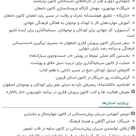
جلوه‌گریِ ذوق و هنر در کارگاه‌هایِ تابستانه‌یِ کانون بیارجمند
«بیگَک» بوشهری؛ مهمانِ کارگاهِ عروسک‌سازیِ کانون دامغان
«بازیکا» ؛ تلفیقِ هوشمندانه تحرک و رقابت در مسیر رشد اعضای کانون دامغان
آموزش مهارت‌های کار با کودک و نوجوان به فعالان فرهنگی جهادی
آب‌سوران: کار جهادی برای کودکان و نوجوانان، سرمایه‌گذاری برای آینده کشور
است
سفر مدیرکل کانون پرورش فکری اصفهان به سمیرم؛ پیگیری خدمت‌رسانی
فرهنگی و برنامه رصد بارش شهابی
نخستین گام عملی تیم‌ها در پویش «در جست‌وجوی سیارک‌ها»
حمایت از کانون سرمایه‌گذاری برای تربیت نسل خلاق و پویاست
گام‌های استوار کودکان خنج در مسیر دانایی با طعم کتاب
گرامی‌داشت روز خبرنگار در کانون استان قزوین
افتتاحیه «کافنانما»؛ پنجره‌ای تازه به دنیای علم برای کودکان و نوجوانان اصفهان
معرفی فعالیت ها و کتب کانون پرورش فکری در برنامه تلویزیونی «ناز بالالار»
پربازدید استان‌ها
دوره‌ی آموزشی مربیان پیش‌دبستانی در کانون چهارمحال و بختیاری
خبرنگار؛ صدای آگاهی و همراه فرهنگ
ارتقای توانمندی مربیان پیش‌دبستانی در کانون ساوه در قاب تصویر
دیدار و تجلیل مدیرکل آذربایجان شرقی از خانواده شهید والامقام مهرداد