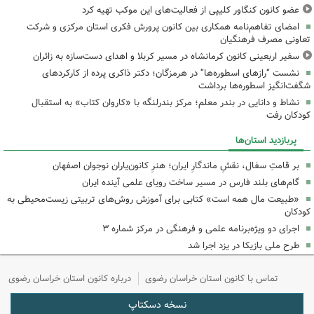
عضو کانون کنگاور کلیپی از فعالیت‌های این موکب تهیه کرد
امضای تفاهم‌نامه همکاری بین کانون پرورش فکری استان مرکزی و شرکت
تعاونی مصرف فرهنگیان
سفیر اربعینی کانون کرمانشاه در مسیر کربلا و اهدای دست‌سازه به زائران
نشست “رازهای اسطوره‌ها” در هرمزگان؛ دکتر ذاکری پرده از کارکردهای
شگفت‌انگیز اسطوره‌ها برداشت
نشاط و دانایی در بندر معلم؛ مرکز بندرلنگه با «کاروان کتاب» به استقبال
کودکان رفت
پربازدید استان‌ها
بر قامتِ سفال، نقشِ ماندگارِ ایران؛ هنرِ کانون‌یاران نوجوان اصفهان
گام‌های بلند فارس در مسیر ساخت رویای علمی آینده ایران
«طبیعت مال همه است» کتابی برای آموزش روش‌های تربیتی زیست‌محیطی به
کودکان
اجرای دو ویژه‌برنامه علمی و فرهنگی در مرکز شماره ۳
طرح ملی بازیکا در یزد اجرا شد
تماس با کانون استان خراسان رضوی
درباره کانون استان خراسان رضوی
نسخه دسکتاپ