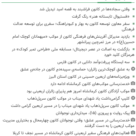
وقتی سجاده‌ها در کانون فراشبند به قصه امید تیدیل شد
«فستیوال تابستانه هنر» رنگ گرفت
سفر معاون توسعه کانون به بهار و کبودراهنگ؛ سفری برای توسعه عدالت
فرهنگی
بازدید مدیرکل آفرینش‌های فرهنگی کانون از موکب «میهمانان کوچک امام
حسین(ع)» در مرز تمرچین پیرانشهر
بازگشت به اصالت در عصر دیجیتال؛ مسابقه ملی «طراحی تمبر کودک» در
هرمزگان کلید خورد
سه ایستگاه پررفت‌وآمد دانایی در کانون فارس
به عشقِ کوچک‌ترین زائران؛ حماسه‌یِ سپیده‌دمِ کانون در جاده‌یِ عشق
ویژه‌برنامه‌های اربعین حسینی در کانون استان البرز
خدمت‌رسانی موکب‌های کانون کرمانشاه ادامه دارد
موکب آزادگان کانون کرمانشاه امروز هم پذیرای زائران اربعینی بود
کلیپ گرامی‌داشت یاد شهدای میناب در موکب کانون سرپل‌ذهاب
موکب کانون سرپل‌ذهاب یاد شهدای میناب را در مسیر اربعین گرامی داشت
پیک روایت و پیروزی (۱۵)، میدان‌داری نوجوانان
خدمت‌رسانی در مسیر عشق؛ وقتی نوجوانان کانون چهارمحال و بختیاری مدیریت
موکب اربعین را به دست گرفتند
فعالیت‌های فرهنگی سفیر اربعینی کانون کرمانشاه در مسیر نجف تا کربلا