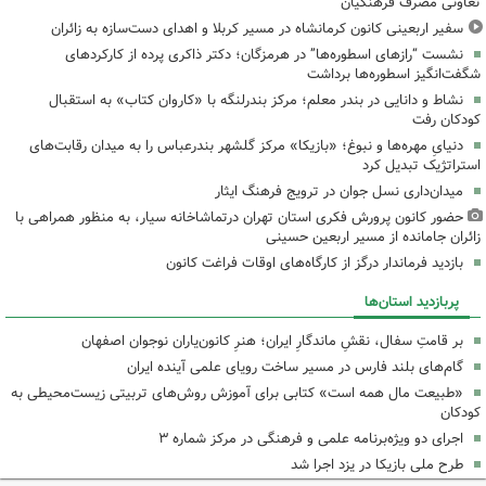
تعاونی مصرف فرهنگیان
سفیر اربعینی کانون کرمانشاه در مسیر کربلا و اهدای دست‌سازه به زائران
نشست “رازهای اسطوره‌ها” در هرمزگان؛ دکتر ذاکری پرده از کارکردهای
شگفت‌انگیز اسطوره‌ها برداشت
نشاط و دانایی در بندر معلم؛ مرکز بندرلنگه با «کاروان کتاب» به استقبال
کودکان رفت
دنیایِ مهره‌ها و نبوغ؛ «بازیکا» مرکز گلشهر بندرعباس را به میدان رقابت‌های
استراتژیک تبدیل کرد
میدان‌داری نسل جوان در ترویج فرهنگ ایثار
حضور کانون پرورش فکری استان تهران درتماشاخانه سیار، به منظور همراهی با
زائران جامانده از مسیر اربعین حسینی
بازدید فرماندار درگز از کارگاه‌های اوقات فراغت کانون
پربازدید استان‌ها
بر قامتِ سفال، نقشِ ماندگارِ ایران؛ هنرِ کانون‌یاران نوجوان اصفهان
گام‌های بلند فارس در مسیر ساخت رویای علمی آینده ایران
«طبیعت مال همه است» کتابی برای آموزش روش‌های تربیتی زیست‌محیطی به
کودکان
اجرای دو ویژه‌برنامه علمی و فرهنگی در مرکز شماره ۳
طرح ملی بازیکا در یزد اجرا شد