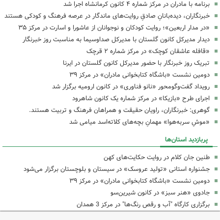
برنامه با مادران در مرکز شماره ۴ کانون کرمانشاه اجرا شد
خبرنگاران، دیده‌بانانِ صادقِ روایت‌های ماندگار در عرصه فرهنگ و کودکی هستند
«در مدار اربعین»؛ روایت کودکان و نوجوانان از عاشورا و اسارت در مرکز ۳۵
دیدار مدیرکل کانون گلستان با مدیرکل صداوسیما به مناسبت روز خبرنگار
«قافله عاشقان کوچک» در مرکز شماره ۲ قرچک
تبریک روز خبرنگار با حضور مدیرکل کانون گلستان در ایرنا
دومین نشست «باشگاه کتابخوانی مادران» در مرکز ۳۹
رویداد گفت‌وگومحور «نانو فناوری» در کانون ارومیه برگزار شد
اجرای طرح «بازیکا» در مرکز شماره یک کانون شاهرود
گوهری: خبرنگاران، راویان حقیقت و همراهان فرهنگ و تربیت هستند.
«موشِ سربه‌هوا» مهمانِ بچه‌های کلاته‌اسد میامی شد
پربازدید استان‌ها
طنین جان کلام در روایت حکایت‌های کهن
جشنواره استانی «تولید عروسک» در سیستان و بلوچستان برگزار می‌شود
دومین نشست «باشگاه کتابخوانی مادران» در مرکز ۳۹
جادوی «هنر سبز» در کانون شیرین‌سو
برگزاری کارگاه "آب و رقص رنگ‌ها" در مرکز 3 همدان