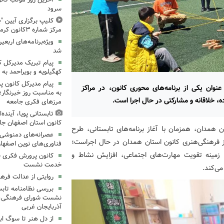
سرود
کلیپ برگزاری آیین "چ
مرکز شماره ۳کانون کرمانشاه
ویژه‌برنامه‌های اربعی
شد
پیام تبریک مدیرکل 
کهگیلویه و بویراحمد به 
پیام مدیرکل کانون 
عنوان یکی از برنامه‌های محوری کانون، در مراکز
به مناسبت روز خبرنگار؛
ه، خلاقانه و مشارکتی در حال اجرا است.
مرزهای فکری جامعه
تابستانی پویا، آینده
کانون استان اصفهان جا
 همدان، همزمان با آغاز برنامه‌های تابستانی، طرح
عصرانه‌های دمنوشی د
اکز فرهنگی‌هنری کانون استان همدان در حال اجراست؛
فناوری‌های نوین اصفها
، زمینه تقویت مهارت‌های اجتماعی، افزایش نشاط و
کانون پرورش فکری خ
خدمت نشست
ی‌کند.
روایتی از عدالت فره
بررسی نظامنامه تابس
نشست شورای فرهنگی، ه
آذربایجان غربی
از دل هنر تا سوگ اب