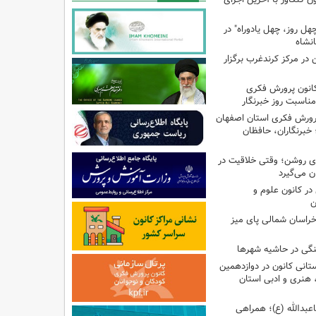
هل روز، چهل یادوراه" در
ن در مرکز کرندغرب برگزار
کانون پرورش فکری
مناسبت روز خبرنگار
پرورش فکری استان اصفهان
 خبرنگاران، حافظان
‌ای روشن؛ وقتی خلاقیت در
ن می‌گیرد
ر کانون علوم و
ن
راسان شمالی پای میز
نگی در حاشیه شهرها
تانی کانون در دوازدهمین
نری و ادبی استان
اعبدالله (ع)؛ همراهی