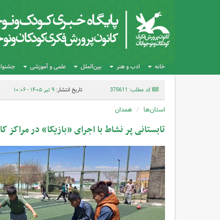
خانه
ادب و هنر
بین‌الملل
علمی و آموزشی
جشنواره
کد مطلب: 375611
تاریخ انتشار:
۹ تیر ۱۴۰۵ - ۱۰:۰۶
استان‌ها
همدان
تابستانی پر نشاط با اجرای «بازیکا» در مراکز ک