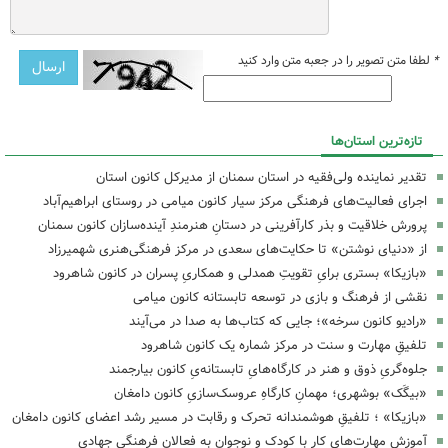
*
لطفا متن تصویر را در جعبه متن وارد کنید
تازه‌ترین استان‌ها
تقدیر نماینده ولی‌فقیه در استان سمنان از مدیرکل کانون استان
اجرای فعالیت‌های فرهنگی مرکز سیار کانون میامی در روستای ابراهیم‌آباد
پرورش خلاقیت و بذر کارآفرینی در دستانِ هنرمندِ آینده‌سازان کانون سمنان
از «دنیای نوشتن» تا حکایت‌های سعدی در مرکز فرهنگی‌هنری شهمیرزاد
«بازیکا» بستری برایِ تقویتِ همدلی و همکاریِ پسران در کانون شاهرود
نقشی از فرهنگ و بازی در توسعه تابستانه کانون میامی
«رادیو کانون سرخه»؛ جایی که کتاب‌ها به صدا در می‌آیند
تلفیقِ مهارت و سنت در مرکز شماره یک کانون شاهرود
جلوه‌گریِ ذوق و هنر در کارگاه‌هایِ تابستانه‌یِ کانون بیارجمند
«بیگَک» بوشهری؛ مهمانِ کارگاهِ عروسک‌سازیِ کانون دامغان
«بازیکا» ؛ تلفیقِ هوشمندانه تحرک و رقابت در مسیر رشد اعضای کانون دامغان
آموزش مهارت‌های کار با کودک و نوجوان به فعالان فرهنگی جهادی