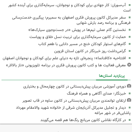
آب‌سوران: کار جهادی برای کودکان و نوجوانان، سرمایه‌گذاری برای آینده کشور
است
سفر مدیرکل کانون پرورش فکری اصفهان به سمیرم؛ پیگیری خدمت‌رسانی
فرهنگی و برنامه رصد بارش شهابی
نخستین گام عملی تیم‌ها در پویش «در جست‌وجوی سیارک‌ها»
حمایت از کانون سرمایه‌گذاری برای تربیت نسل خلاق و پویاست
گام‌های استوار کودکان خنج در مسیر دانایی با طعم کتاب
گرامی‌داشت روز خبرنگار در کانون استان قزوین
افتتاحیه «کافنانما»؛ پنجره‌ای تازه به دنیای علم برای کودکان و نوجوانان اصفهان
معرفی فعالیت ها و کتب کانون پرورش فکری در برنامه تلویزیونی «ناز بالالار»
پربازدید استان‌ها
دوره‌ی آموزشی مربیان پیش‌دبستانی در کانون چهارمحال و بختیاری
خبرنگار؛ صدای آگاهی و همراه فرهنگ
ارتقای توانمندی مربیان پیش‌دبستانی در کانون ساوه در قاب تصویر
دیدار و تجلیل مدیرکل آذربایجان شرقی از خانواده شهید والامقام مهرداد
پاشایی‌فر در شهر مراغه
در کارگاه نقاشی کانون مریانج رنگ‌ها هم قصه می‌گویند