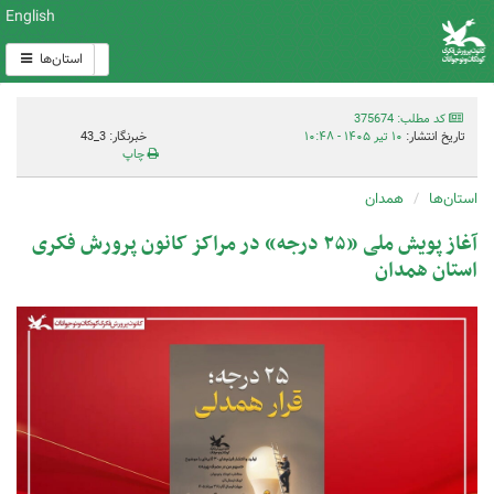
English
استان‌ها
کد مطلب: 375674
تاریخ انتشار:
۱۰ تیر ۱۴۰۵ - ۱۰:۴۸
خبرنگار: 3_43
چاپ
استان‌ها
همدان
آغاز پویش ملی «۲۵ درجه» در مراکز کانون پرورش فکری
استان همدان