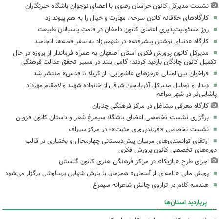
نشست مدیرکل کانون خراسان رضوی با اعضای نوجوان باشگاه خبرنگاران
کارگاه‌های خلاقانه کانون سرخه، مهارت و خیال را به هم پیوند زد
روزِ مسئولیت‌پذیریِ اعضای کانون دامغان در قامتِ پاسبانانِ طبیعت
کارگاه «دنیای نوشتن پیشرفته» در شهمیرزاد به سفر قصه‌ها انجامید
مدیرکل کانون پرورش فکری استان اصفهان به همراه فرماندار از پروژه در حال
تکمیل کانون چادگان بازدید کردند؛ گامی بلند در مسیر تحقق عدالت فرهنگی
فراخوان بین‌المللی «رجزهای عاشورایی؛ از کربلا تا قدس» منتشر شد
دیدار و تجلیل مدیرکل آذربایجان شرقی از خانواده شهید والامقام مهرداد
پاشایی‌فر در شهر مراغه
کارگاه معرفی مشاغل در مرکز فرهنگی چناران
برگزاری نشست تخصصی اعضای باشگاه سیمرغ شعر و داستان کانون قزوین
نشست تخصصی «فرزندپروری مثبت»؛ در مرکز سیراف
ارتقای توانمندی‌های مربیان پیش‌دبستانی چهارمحال و بختیاری در قالب
دوره‌های تخصصی کانون پرورش فکری
اجرای طرح «بازیکا» در مراکز فرهنگی هنری کانون گلستان
پویش ملی «نامه‌ای از آسمان» همزمان با بارش شهابی برساوشی برگزار می‌شود
هندسه کلام در ترازوی چالش شاعرانه سیمرغ
پربازدید استان‌ها