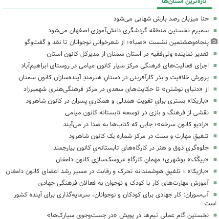
تازه‌ترین استان‌ها
حنا میزبان رصد بارش شهابی می‌شود
سمیرم نخستین منطقه گردشگری دانش‌آموزی اصفهان می‌شود
پنجاه‌وهشتمین نشست «صبا»؛ از شعرخوانی نوجوانان تا نقد و گفت‌وگو
تقدیر نماینده ولی‌فقیه در استان سمنان از مدیرکل کانون استان
اجرای فعالیت‌های فرهنگی مرکز سیار کانون میامی در روستای ابراهیم‌آباد
پرورش خلاقیت و بذر کارآفرینی در دستانِ هنرمندِ آینده‌سازان کانون سمنان
از «دنیای نوشتن» تا حکایت‌های سعدی در مرکز فرهنگی‌هنری شهمیرزاد
«بازیکا» بستری برایِ تقویتِ همدلی و همکاریِ پسران در کانون شاهرود
نقشی از فرهنگ و بازی در توسعه تابستانه کانون میامی
«رادیو کانون سرخه»؛ جایی که کتاب‌ها به صدا در می‌آیند
تلفیقِ مهارت و سنت در مرکز شماره یک کانون شاهرود
جلوه‌گریِ ذوق و هنر در کارگاه‌هایِ تابستانه‌یِ کانون بیارجمند
«بیگَک» بوشهری؛ مهمانِ کارگاهِ عروسک‌سازیِ کانون دامغان
«بازیکا» ؛ تلفیقِ هوشمندانه تحرک و رقابت در مسیر رشد اعضای کانون دامغان
آموزش مهارت‌های کار با کودک و نوجوان به فعالان فرهنگی جهادی
آب‌سوران: کار جهادی برای کودکان و نوجوانان، سرمایه‌گذاری برای آینده کشور
است
نخستین گام عملی تیم‌ها در پویش «در جست‌وجوی سیارک‌ها»