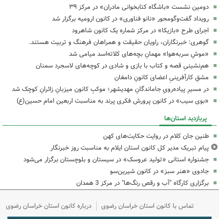
دومین نشست «باشگاه کتابخوانی مادران» در مرکز ۳۹
رویداد گفت‌وگومحور «نانو فناوری» در کانون ارومیه برگزار شد
اجرای طرح «بازیکا» در مرکز شماره یک کانون شاهرود
گوهری: خبرنگاران، راویان حقیقت و همراهان فرهنگ و تربیت هستند.
«موشِ سربه‌هوا» مهمانِ بچه‌های کلاته‌اسد میامی شد
هم‌نشینیِ قصه و کتاب با بازی و شادی در کوچه‌های لاسجرد سمنان
مشقِ کارآفرینیِ اعضای کانونِ دامغان
در مسیرِ پیاده‌رویِ جاماندگانِ مهدیشهر؛ موکبِ کانون میزبانِ زائرانِ کوچک شد
«بوی سیب» در کانون پرورش فکری پرند به مناسبت اربعین امام حسین(ع)
پربازدید استان‌ها
طنین جان کلام در روایت حکایت‌های کهن
پیام تبریک مدیر کل کانون استان ایلام به مناسبت روز خبرنگار
جشنواره استانی «تولید عروسک» در سیستان و بلوچستان برگزار می‌شود
جادوی «هنر سبز» در کانون شیرین‌سو
برگزاری کارگاه "آب و رقص رنگ‌ها" در مرکز 3 همدان
تماس با کانون استان خراسان رضوی
درباره کانون استان خراسان رضوی