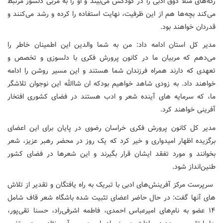
رگه‌های مثلا ذوق ادبی را در کودکش می‌بیند و او را به مربی دلسوز مرتبط
می‌کند بچه‌ها هم از این ظرفیت، نهایت استفاده را کرده و رشد می‌کنند و
قدردان خواهند بود.
مدیر کل استان ادامه داد: من به شما والدین این اطمینان خاطر را
می‌دهم که مربیان ما در کانون پرورش فکری با دلسوزی و تخصص و
تعهدی که دارند همراه فرزندان شما هستند و این مسیر روشن را ادامه
خواهند داد. به زودی شاهد خواهیم بودکه ان شاالله این نوجوان تلاشگر
ما، که سرمایه های آینده شعر و ادب هستند در فضای کشوری افتخار
آفرینی خواهند کرد.
مدیر کل کانون پرورش فکری خراسان رضوی در پایان برای این اعضای
برگزیده اظهار امیدواری و خیر کرد که یک روز در محضر رهبر عزیز، شعر
بخوانند و مورد تفقد ایشان قرار بگیرند و این شعرها در فضای کشور
طنین‌انداز شود.
سرپرست مرکز آفرینش‌های ادبی با تبریک به راه یافتگان و تقدیر از تلاش
های آنها گفت: در حال حاضر اعضای تثبیت شده باشگاه شعر قاف شامل
۱۴ عضو به نام‌های امیرعباس احمدی، فاطمه اشرفی‌راد، حسنا تقی‌پور،