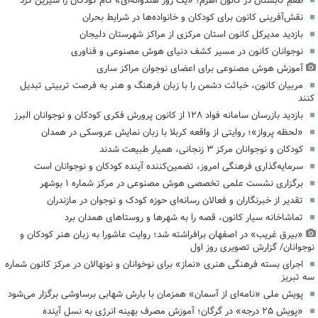
طعمِ تابستان در کانون اهرم؛ «یک روز هندوانه‌ای» کام کودکان را شیرین کرد
نقش‌آفرینی کانون برای کودکان و خانواده‌ها در شرایط بحران
بازدید مدیرکل کانون استان مرکزی از مراکز شهرستان دلیجان
نوجوانان کانون در مسیر کشف دنیای هوش مصنوعی و فناوری
آموزش هوش مصنوعی برای اعضای نوجوان مراکز ساری
مربیان کانون، خباثت دشمن را با زبان فرهنگ و هنر به فرصت تربیتی تبدیل
کنند
بازدید بازرسان سامانه فواد ۱۲۸ از کانون پرورش فکری کودکان و نوجوانان البرز
«لحظه پرواز»؛ روایتی از واقعه کربلا با زبان نمایش عروسکی در همدان
کودکان و نوجوانان مرکز ۳ زنجانی، همیار طبیعت شدند
سرمایه‌گذاری فرهنگی امروز، تضمین‌کننده آینده کودکان و نوجوانان است
برگزاری نشست علمی تخصصی هوش مصنوعی در مرکز شماره ۱ بوشهر
تقدیر از خبرنگاران و فعالان رسانه‌ای حوزه کودک و نوجوان در مازندران
تماشاخانه سیار کانون، قصه را به شهرها و روستاهای همدان برد
«بیرق غریب» در اصفهان برافراشته شد؛ روایت عاشورا به زبان هنر کودکان و
نوجوانان/ گزارش تصویری روز اول
اجرای بسته فرهنگی هنری «نماز» برای نوخوانان و نونهالان در مرکز کانون شماره
سه تبریز
پویش ملی «نامه‌ای از آسمان» همزمان با بارش شهابی برساوشی برگزار می‌شود
«پویش ۲۵ درجه» در گرگان؛ آموزش مصرف بهینه انرژی به نسل آینده