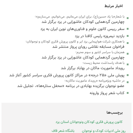
اخبار مرتبط
با شعار«با یاد حسین(ع)، برای ایران می‌مانیم، می‌خوانیم، می‌سازیم»؛
چهارمین گردهمایی کودکان عاشورایی در یزد برگزار شد
سفر رییس کانون علوم و فناوری‌های نوین ایران به یزد
بازدید نیمروزه رئیس کافنا در یزد
با همکاری شرکت هواپیمایی یزد ایر و کانون پرورش فکری کودکان و نوجوانان؛
فراخوان مسابقه نقاشی رویای پرواز منتشر شد
همزمان با سراسر کشور و سوم محرم؛
چهارمین گردهمایی کودکان عاشورایی در یزد برگزار شد
با هدف پاسداشت محیط زیست؛
رویداد ماموریت ماکان در بهاباد برگزار شد
پویش ملی «۲۵ درجه» در مراکز کانون پرورش فکری سراسر کشور آغاز شد
در حاشیه ویژه‌برنامه «رویداد ماموریت ماکان»؛
عضو نوجوان برگزیده بهابادی در برنامه «محفل ستاره‌ها»، تجلیل شد
کتاب شعر پرواز وارونه
برچسب‌ها
کانون پرورش فکری کودکان ونوجوانان استان یزد
روز ملی ادبیات کودک و نوجوان
باشگاه شعر قاف