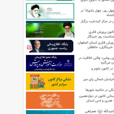
هل روز، چهل یادوراه" در
ن در مرکز کرندغرب برگزار
کانون پرورش فکری
مناسبت روز خبرنگار
پرورش فکری استان اصفهان
 خبرنگاران، حافظان
‌ای روشن؛ وقتی خلاقیت در
ن می‌گیرد
ر کانون علوم و
ن
راسان شمالی پای میز
نگی در حاشیه شهرها
تانی کانون در دوازدهمین
نری و ادبی استان
اعبدالله (ع)؛ همراهی