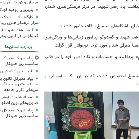
مربیان و کودکان مرکز ح
‌داشت یاد رهبر شهید، در مرکز فرهنگی‌هنری شماره
بازپروری روحیه کود
کارگاه مادر و کودک 
مرکز فرهنگی‌هنری زیبا
اعضای باشگاه‌های سیمرغ و قاف حضور داشتند.
قصه، هندسه و عطر پی
کتابخوانی در کانون بند
ر شهید و گفت‌وگو پیرامون زیبایی‌ها و ویژگی‌های
ا معرفی شد و مورد توجه نوجوانان قرار گرفت.
پربازدید استان‌ها
» پرداختند و احساسات و نگاه ادبی خود را در قالب
پیام تبریک مدیر کل ک
مناسبت روز خبرنگار
طنین جان کلام در ر
ه سیمرغ اختصاص داشت که در آن، نکات آموزشی و
پیام مدیرکل کانون 
د.
به مناسبت روز خبرنگار؛
مرزهای فکری جامعه
عصرانه‌های دمنوشی د
فناوری‌های نوین اصفها
پیام تبریک مدیرکل ک
مناسبت روز خبرنگار