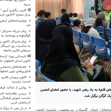
سرود
کلیپ برگزاری آیین "چ
مرکز شماره ۳کانون کرمانشاه
ویژه‌برنامه‌های اربعی
شد
پیام تبریک مدیرکل 
کهگیلویه و بویراحمد به 
پیام مدیرکل کانون 
به مناسبت روز خبرنگار؛
مرزهای فکری جامعه
تابستانی پویا، آینده
کانون استان اصفهان جا
عصرانه‌های دمنوشی د
فناوری‌های نوین اصفها
کانون پرورش فکری خ
خدمت نشست
روایتی از عدالت فره
ای قلم» به یاد رهبر شهید، با حضور اعضای انجمن
بررسی نظامنامه تابس
 گرگان برگزار شد.
نشست شورای فرهنگی، ه
آذربایجان غربی
از دل هنر تا سوگ اب
وجوانان استان گلستان، سی‌ونهمین نشست انجمن