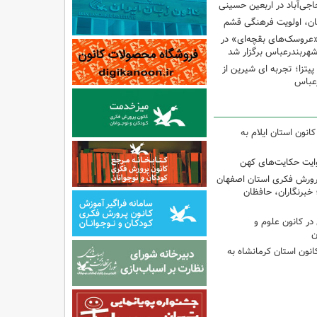
اجی‌آباد در اربعین حسینی
کان، اولویت فرهنگی قشم
«عروسک‌های بقچه‌ای» در
شهربندرعباس برگزار شد
تزا؛ تجربه ای شیرین از
رعباس
انون استان ایلام به
وایت حکایت‌های کهن
پرورش فکری استان اصفهان
 خبرنگاران، حافظان
ر کانون علوم و
ن
انون استان کرمانشاه به