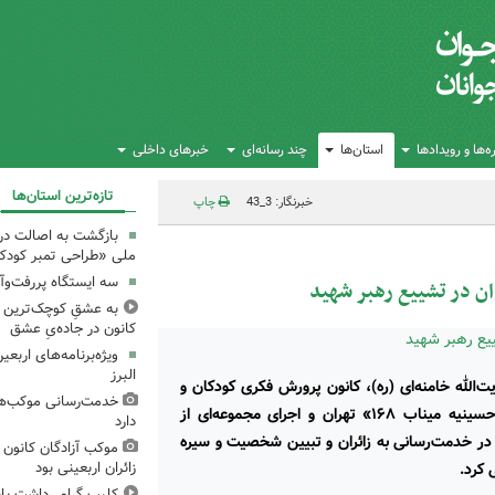
‌ها و رویدادها
استان‌ها
چند رسانه‌ای
خبرهای داخلی
تازه‌ترین استان‌ها
خبرنگار: 3_43
چاپ
بازگشت به اصالت در
ملی «طراحی تمبر کودک»
سه ایستگاه پررفت‌وآ
ن در تشییع رهبر شهید
به عشقِ کوچک‌ترین زا
کانون در جاده‌یِ عشق
ویژه‌برنامه‌های اربع
البرز
الله خامنه‌ای (ره)، کانون پرورش فکری کودکان و
خدمت‌رسانی موکب‌های
نوجوانان استان همدان با حضور داوطلبانه در موکب «حسینیه میناب ۱۶۸» تهران و اجرای مجموعه‌ای از
دارد
 در خدمت‌رسانی به زائران و تبیین شخصیت و سیره
موکب آزادگان کانون 
 کرد.
زائران اربعینی بود
کلیپ گرامی‌داشت یا