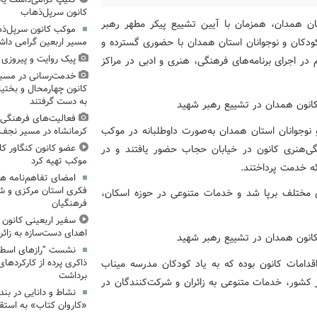
کانون سرپل‌ذهاب
ان همدان، همزمان با آیین تشییع پیکر مطهر رهبر
موکب کانون سرپل‌ذها
کودکان و نوجوانان استان همدان با حضوری گسترده و
مسیر اربعین گرامی دا
پیک روایت و پیروزی (۱۵)، میدان‌داری نوجوان
در اجرای برنامه‌های فرهنگی، هنری و ادبی در مراکز
خدمت‌رسانی در مسیر
کانون چهارمحال و بختیا
به دست گرفتند
فعالیت‌های فرهنگی 
نوجوانان استان همدان به‌صورت داوطلبانه در موکب
کرمانشاه در مسیر نجف ت
‌های فرهنگی‌هنری کانون در خیابان حجاب حضور یافتند و در
عضو کانون کنگاور کل
موکب تهیه کرد
ائه خدمت پرداختند.
امضای تفاهم‌نامه ه
فکری استان مرکزی و 
ای مختلف برپا شد و خدمات متنوعی در حوزه اسکان،
فرهنگیان
سفیر اربعینی کانون ک
اهدای دست‌سازه به زائر
نشست “رازهای اسطوره
 یکی از شاخص‌ترین اقدامات کانون بوده که به یاد کودکان مدرسه میناب
ذاکری پرده از کارکردهای
برداشت
ر کشور، خدمات متنوعی به زائران و شرکت‌کنندگان در
نشاط و دانایی در بند
«کاروان کتاب» به استق