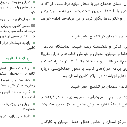
دنیایِ مهره‌ها و نبو
در همین راستا، مراکز کانون پرورش فکری کودکان و نوجوانان استان همدان نیز با شعار «باید برخاست» از ۱۳ تا
بندرعباس را به میدان ر
، هنری و ادبی را با هدف تبیین شخصیت، اندیشه و سیره رهبر
کرد
 خانواده‌ها برگزار کرده و این برنامه‌ها ادامه خواهد
میدان‌داری نسل جوان
حضور کانون پرورش ف
درتماشاخانه سیار، به من
جامانده از مسیر اربعی
بازدید فرماندار درگز 
 زندگی و شخصیت رهبر شهید، نمایشگاه «یادمان
کانون
ا و مربیان، معرفی و خوانش کتاب‌های دارای تقریظ
پربازدید استان‌ها
م» در قالب برنامه «یاد ماندگار»، تولید پادکست و
 برنامه «واژه‌های ناب» با محور جمله‌نویسی درباره
بر قامتِ سفال، نقشِ م
کانون‌یاران نوجوان اصفه
‌های اجراشده در مراکز کانون استان بود.
«طبیعت مال همه اس
روش‌های تربیتی زیست‌
گام‌های بلند فارس 
می‌مانیم...، می‌خوانیم...، می‌سازیم...» در غرفه‌های
آینده ایران
ایی ایستگاه‌های صلواتی مقابل مراکز کانون مشارکت
اجرای دو ویژه‌برنامه
شماره ۳
طرح ملی بازیکا در یز
مراکز استان و حضور فعال اعضا، مربیان و کارکنان