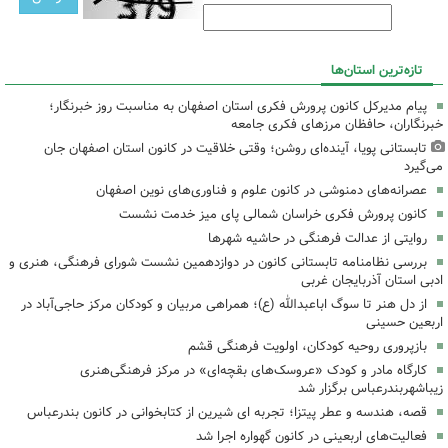
تازه‌ترین استان‌ها
پیام مدیرکل کانون پرورش فکری استان اصفهان به مناسبت روز خبرنگار؛
خبرنگاران، حافظان مرزهای فکری جامعه
تابستانی پویا، آینده‌ای روشن؛ وقتی خلاقیت در کانون استان اصفهان جان
می‌گیرد
عصرانه‌های دمنوشی در کانون علوم و فناوری‌های نوین اصفهان
کانون پرورش فکری خراسان شمالی پای میز خدمت نشست
روایتی از عدالت فرهنگی در حاشیه شهرها
بررسی نظامنامه تابستانی کانون در دوازدهمین نشست شورای فرهنگی، هنری و
ادبی استان آذربایجان غربی
از دل هنر تا سوگ اباعبدالله (ع)؛ همراهی مربیان و کودکان مرکز حاجی‌آباد در
اربعین حسینی
بازپروری روحیه کودکان، اولویت فرهنگی قشم
کارگاه مادر و کودک «عروسک‌های بقچه‌ای» در مرکز فرهنگی‌هنری
زیباشهربندرعباس برگزار شد
قصه، هندسه و عطر پیتزا؛ تجربه ای شیرین از کتابخوانی در کانون بندرعباس
فعالیت‌های اربعینی در کانون گهواره اجرا شد