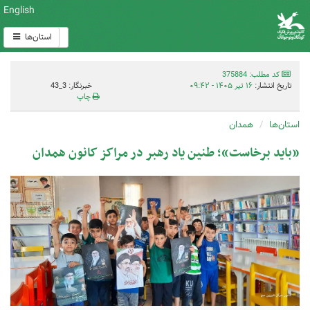
English
استان‌ها
کد مطلب: 375884
تاریخ انتشار:
۱۶ تیر ۱۴۰۵ - ۰۹:۴۲
خبرنگار: 3_43
چاپ
استان‌ها
همدان
«باید برخاست»؛ طنین یاد رهبر در مراکز کانون همدان