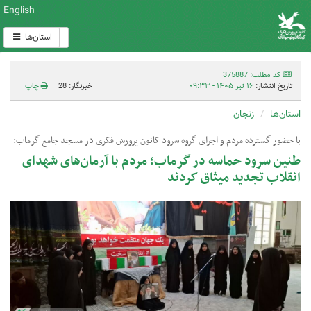
English
استان‌ها
کد مطلب: 375887
تاریخ انتشار:
۱۶ تیر ۱۴۰۵ - ۰۹:۳۳
خبرنگار: 28
چاپ
استان‌ها
زنجان
با حضور گسترده مردم و اجرای گروه سرود کانون پرورش فکری در مسجد جامع گرماب:
طنین سرود حماسه در گرماب؛ مردم با آرمان‌های شهدای
انقلاب تجدید میثاق کردند