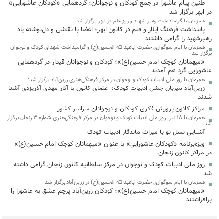
طنین پیام عاشورا در جمع کودکان و نوجوانان؛ گردهمایی «کودکان عاشورایی»
در ابهر برگزار شد
همزمان با گرامیداشت رهبر شهید و روز قلم در ابهر برگزار شد
پاسداشت فرهنگ ایثار و قلم در کانون ابهر؛ اعضا با نقاشی و دل‌نوشته یاد
رهبرشهید را گرامی داشتند
همزمان با ایام سوگواری حضرت اباعبدالله الحسین(ع) و گرامیداشت شهدای کودک و نوجوان
برگزار شد
«میهمانان کوچک امام حسین(ع)»؛ کودکان و نوجوانان قیدار در گردهمایی
عاشورایی گرد هم آمدند
همزمان با روز ملی ادبیات کودک و نوجوان در مرکز فرهنگی‌هنری زرین‌آباد برگزار شد:
زرین‌آباد میزبان جشن ادبیات کودک؛ اعضای کانون با آثار مهدی آذریزدی آشنا
شدند
مراکز کانون پرورش فکری کودکان و نوجوانان سراسر کشور
همزمان با ۱۸ تیر، روز ملی ادبیات کودک و نوجوان در مرکز فرهنگی‌هنری شماره ۳ زنجان برگزار
شد
آشنایی نسل نو با میراث ماندگار ادبیات کودک
ویژه‌برنامه «کودکان عاشورایی» با عنوان «میهمانان کوچک امام حسین(ع)»
در مراکز کانون زنجان
روز ملی ادبیات کودک و نوجوان در مرکز سلطانیه کانون زنجان گرامی داشته
شد
همزمان با ایام سوگواری حضرت اباعبدالله الحسین(ع) در زرین‌آباد برگزار شد
«میهمانان کوچک امام حسین(ع)»؛ کودکان زرین‌آباد پرچم عشق به عاشورا را
برافراشتند