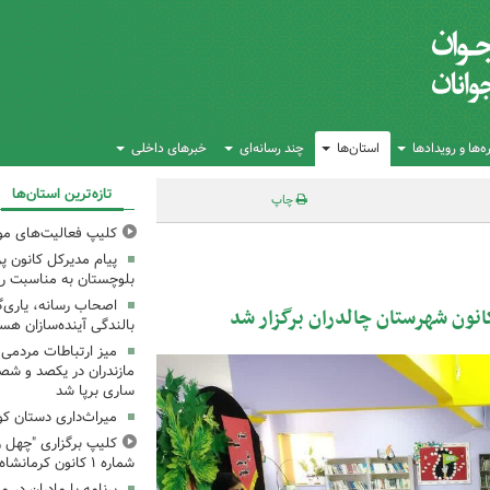
‌ها و رویدادها
استان‌ها
چند رسانه‌ای
خبرهای داخلی
تازه‌ترین استان‌ها
چاپ
کلیپ فعالیت‌های مو
پیام مدیرکل کانون 
بلوچستان به مناسبت رو
اصحاب رسانه، یاری‌گ
انون شهرستان چالدران برگزار شد
بالندگی آینده‌سازان هس
میز ارتباطات مردمی
مازندران در یکصد و شص
ساری برپا شد
میراث‌داری دستان ک
کلیپ برگزاری "چهل ر
شماره ۱ کانون کرمانشاه