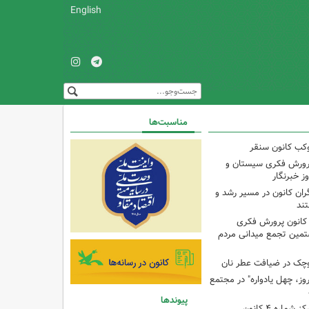
English
مناسبت‌ها
کب کانون سنقر
پرورش فکری سیستان و
ز خبرنگار
ران کانون در مسیر رشد و
تند
 کانون پرورش فکری
تمین تجمع میدانی مردم
وچک در ضیافت عطر نان
وز، چهل یادواره" در مجتمع
پیوندها
برنامه با مادران در مرکز شماره ۴ کانون