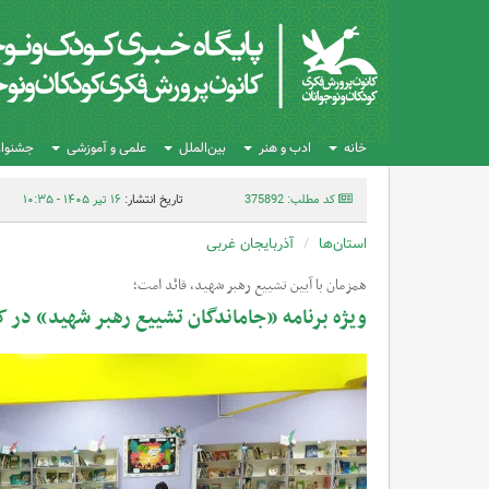
خانه
ادب و هنر
بین‌الملل
علمی و آموزشی
جشنواره
کد مطلب: 375892
تاریخ انتشار:
۱۶ تیر ۱۴۰۵ - ۱۰:۳۵
استان‌ها
آذربایجان غربی
همزمان با آیین تشییع رهبر شهید، قائد امت؛
ویژه برنامه «جاماندگان تشییع رهبر شهید» در ک