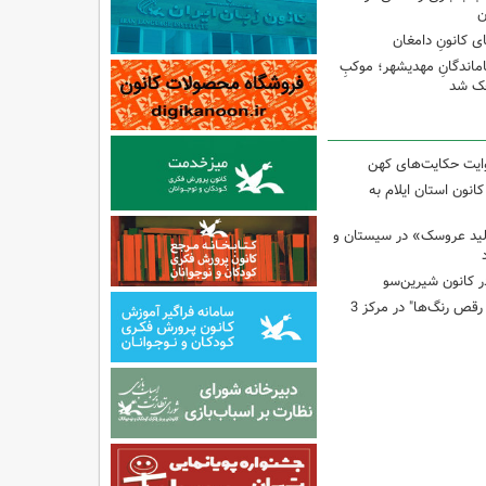
ن
ی کانونِ دامغان
جاماندگانِ مهدیشهر؛ موکبِ
وچک شد
وایت حکایت‌های کهن
انون استان ایلام به
لید عروسک» در سیستان و
 کانون شیرین‌سو
برگزاری کارگاه "آب و رقص رنگ‌ها" در مرکز 3