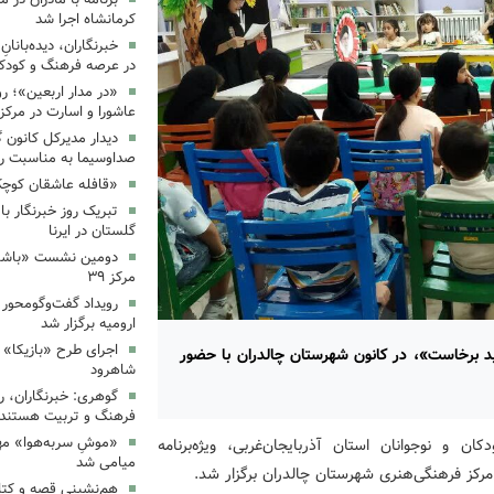
کرمانشاه اجرا شد
خبرنگاران، دیده‌بانان
در عرصه فرهنگ و کودک
«در مدار اربعین»؛ رو
عاشورا و اسارت در مرکز ۳۵
دیدار مدیرکل کانون 
صداوسیما به مناسبت رو
«قافله عاشقان کوچک» د
تبریک روز خبرنگار ب
گلستان در ایرنا
دومین نشست «باشگاه
مرکز ۳۹
رویداد گفت‌وگومحور «
ارومیه برگزار شد
اجرای طرح «بازیکا» 
اید برخاست»، در کانون شهرستان چالدران با حضور
شاهرود
گوهری: خبرنگاران، ر
فرهنگ و تربیت هستند.
«موشِ سربه‌هوا» مهم
ن و نوجوانان استان آذربایجان‌غربی، ویژه‌برنامه
میامی شد
رکز فرهنگی‌هنری شهرستان چالدران برگزار شد.
هم‌نشینیِ قصه و کتا