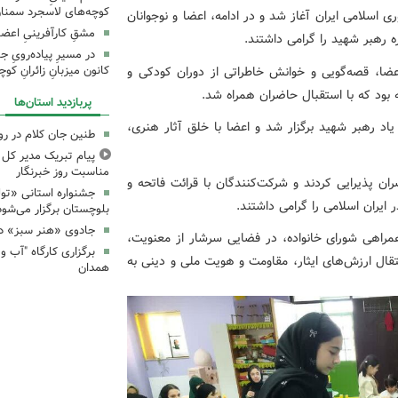
کوچه‌های لاسجرد سمنا
 اسلامی ایران آغاز شد و در ادامه، اعضا و نوجوانان
مشقِ کارآفرینیِ اعضا
 رهبر شهید را گرامی داشتند.
در مسیرِ پیاده‌رویِ 
ا، قصه‌گویی و خوانش خاطراتی از دوران کودکی و
کانون میزبانِ زائرانِ ک
ه بود که با استقبال حاضران همراه شد.
پربازدید استان‌ها
اد رهبر شهید برگزار شد و اعضا با خلق آثار هنری،
طنین جان کلام در ر
پیام تبریک مدیر کل ک
مناسبت روز خبرنگار
ران پذیرایی کردند و شرکت‌کنندگان با قرائت فاتحه و
جشنواره استانی «تو
ایران اسلامی را گرامی داشتند.
بلوچستان برگزار می‌شود
جادوی «هنر سبز» در
همراهی شورای خانواده، در فضایی سرشار از معنویت،
تقال ارزش‌های ایثار، مقاومت و هویت ملی و دینی به
همدان