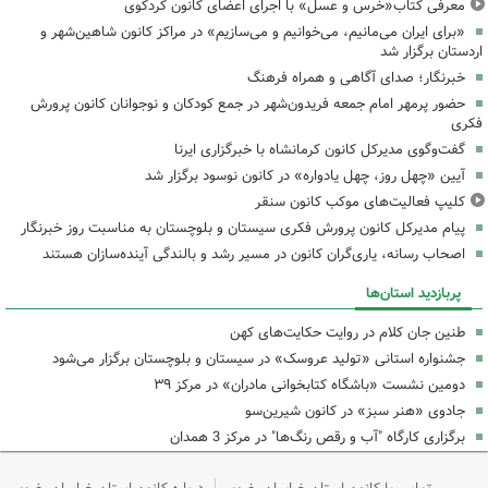
معرفی کتاب«خرس و عسل» با اجرای اعضای کانون کردکوی
«برای ایران می‌مانیم، می‌خوانیم و می‌سازیم» در مراکز کانون شاهین‌شهر و
اردستان برگزار شد
خبرنگار؛ صدای آگاهی و همراه فرهنگ
حضور پرمهر امام جمعه فریدون‌شهر در جمع کودکان و نوجوانان کانون پرورش
فکری
گفت‌وگوی مدیرکل کانون کرمانشاه با خبرگزاری ایرنا
آیین «چهل روز، چهل یادواره» در کانون نوسود برگزار شد
کلیپ فعالیت‌های موکب کانون سنقر
پیام مدیرکل کانون پرورش فکری سیستان و بلوچستان به مناسبت روز خبرنگار
اصحاب رسانه، یاری‌گران کانون در مسیر رشد و بالندگی آینده‌سازان هستند
پربازدید استان‌ها
طنین جان کلام در روایت حکایت‌های کهن
جشنواره استانی «تولید عروسک» در سیستان و بلوچستان برگزار می‌شود
دومین نشست «باشگاه کتابخوانی مادران» در مرکز ۳۹
جادوی «هنر سبز» در کانون شیرین‌سو
برگزاری کارگاه "آب و رقص رنگ‌ها" در مرکز 3 همدان