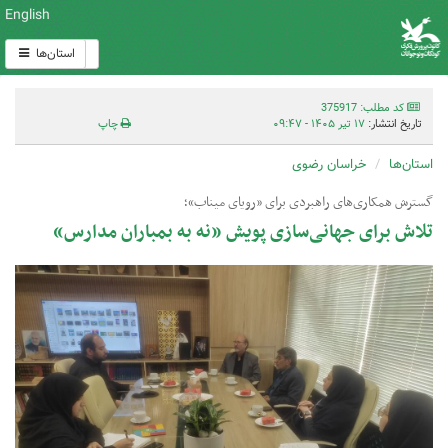
English
استان‌ها
کد مطلب: 375917
تاریخ انتشار:
۱۷ تیر ۱۴۰۵ - ۰۹:۴۷
چاپ
استان‌ها
خراسان رضوی
گسترش همکاری‌های راهبردی برای «رویای میناب»؛
تلاش برای جهانی‌سازی پویش «نه به بمباران مدارس»