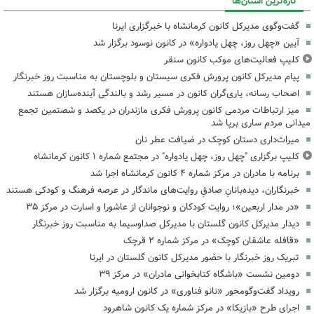
تازه‌ترین استان‌ها
گفت‌وگوی مدیرکل کانون کرمانشاه با خبرگزاری ایرنا
آیین «چهل روز، چهل یادواره» در کانون نوسود برگزار شد
کلیپ فعالیت‌های موکب کانون سنقر
پیام مدیرکل کانون پرورش فکری سیستان و بلوچستان به مناسبت روز خبرنگار
اصحاب رسانه، یاری‌گران کانون در مسیر رشد و بالندگی آینده‌سازان هستند
میز ارتباطات مردمی کانون پرورش فکری مازندران در یکصد و شصتمین تجمع
میدانی مردم ساری برپا شد
میراث‌داری دستان کوچک در ضیافت عطر نان
کلیپ برگزاری "چهل روز، چهل یادواره" در مجتمع شماره ۱ کانون کرمانشاه
برنامه با مادران در مرکز شماره ۴ کانون کرمانشاه اجرا شد
خبرنگاران، دیده‌بانانِ صادقِ روایت‌های ماندگار در عرصه فرهنگ و کودکی هستند
«در مدار اربعین»؛ روایت کودکان و نوجوانان از عاشورا و اسارت در مرکز ۳۵
دیدار مدیرکل کانون گلستان با مدیرکل صداوسیما به مناسبت روز خبرنگار
«قافله عاشقان کوچک» در مرکز شماره ۲ قرچک
تبریک روز خبرنگار با حضور مدیرکل کانون گلستان در ایرنا
دومین نشست «باشگاه کتابخوانی مادران» در مرکز ۳۹
رویداد گفت‌وگومحور «نانو فناوری» در کانون ارومیه برگزار شد
اجرای طرح «بازیکا» در مرکز شماره یک کانون شاهرود