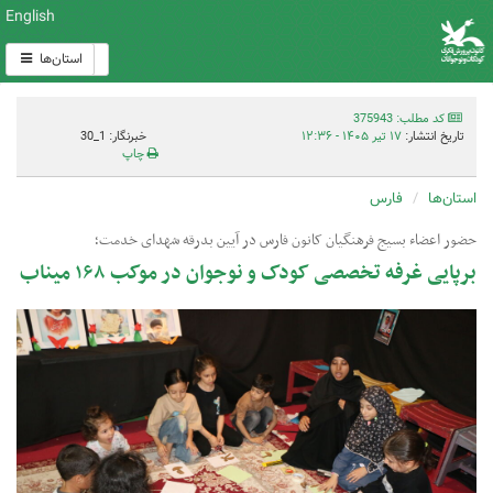
English
استان‌ها
کد مطلب: 375943
تاریخ انتشار:
۱۷ تیر ۱۴۰۵ - ۱۲:۳۶
خبرنگار: 1_30
چاپ
استان‌ها
فارس
حضور اعضاء بسیج فرهنگیان کانون فارس در آیین بدرقه شهدای خدمت؛
برپایی غرفه تخصصی کودک و نوجوان در موکب ۱۶۸ میناب