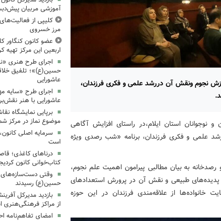
آموزشی مربیان پیش‌دبس
کلیپی از فعالیت‌ها
مرز خسروی
عضو کانون کنگاور کلی
اربعین این مرکز تهیه کر
اجرای طرح هنری «نش
حسین(ع)»؛ تلفیق خلاقی
عاشورایی
وزش نجوم ونقش آن دررشد علمی و فکری فرزندان،
اجرای طرح «سایه مهر
.
عاشورایی با هنر نقش‌بر
برپایی نمایشگاه نقا
موضوع نماز در مرکز شما
و نوجوانان استان ایلام،در راستای افزایش آگاهی
سرمایه اصلی کانون، 
شد علمی و فکری فرزندان، برنامه «شب رصدی ویژه
است
درناهای کاغذی؛ قاص
کتاب‌خوانی کانون کردیج
رصدخانه به بیان مطالبی پیرامون اهمیت علم نجوم،
وقتی دست‌سازه‌های ک
ا پدیده‌های طبیعی و نقش آن در پرورش استعدادهای
حسین(ع) رسیدند
خانواده‌ها از علاقه‌مندی فرزندان در این حوزه
بازدید مدیرکل آفری
از مراکز فرهنگی‌هنری ا
امضای تفاهم‌نامه ا