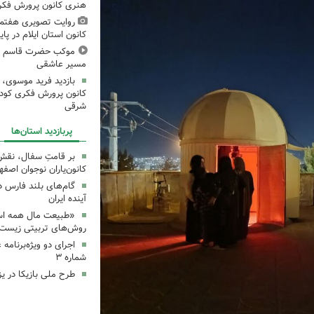
هنری کانون پرورش فکری
روایت تصویری هفتم
کانون استان ایلام در پای
موکب حضرت قاسم ع ک
مسیر عاشقی
بازدید فرید موسوی، 
کانون پرورش فکری کودکا
شرقی
پربازدید استان‌ها
بر قامتِ سفال، نقشِ م
کانون‌یاران نوجوان اصفه
گام‌های بلند فارس 
آینده ایران
«طبیعت مال همه اس
روش‌های تربیتی زیست‌
اجرای دو ویژه‌برنامه
شماره ۳
طرح ملی بازیکا در یز