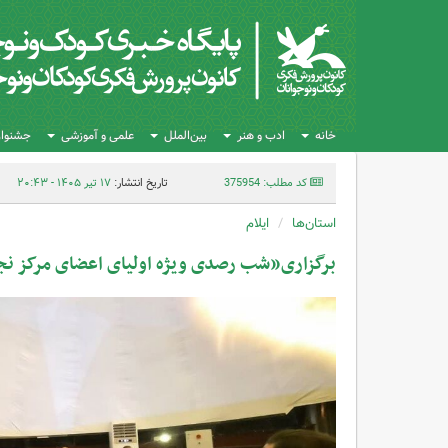
خانه
ادب و هنر
بین‌الملل
علمی و آموزشی
جشنواره
کد مطلب: 375954
تاریخ انتشار:
۱۷ تیر ۱۴۰۵ - ۲۰:۴۳
استان‌ها
ایلام
برگزاری«شب رصدی ویژه اولیای اعضای مرکز نجو