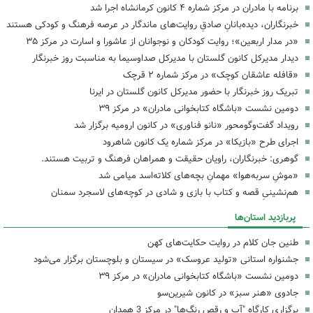
برنامه با مادران در مرکز شماره ۴ کانون کرمانشاه اجرا شد
خبرنگاران، دیده‌بانانِ صادقِ روایت‌های ماندگار در عرصه فرهنگ و کودکی هستند
«در مدار اربعین»؛ روایت کودکان و نوجوانان از عاشورا و اسارت در مرکز ۳۵
دیدار مدیرکل کانون گلستان با مدیرکل صداوسیما به مناسبت روز خبرنگار
«قافله عاشقان کوچک» در مرکز شماره ۲ قرچک
تبریک روز خبرنگار با حضور مدیرکل کانون گلستان در ایرنا
دومین نشست «باشگاه کتابخوانی مادران» در مرکز ۳۹
رویداد گفت‌وگومحور «نانو فناوری» در کانون ارومیه برگزار شد
اجرای طرح «بازیکا» در مرکز شماره یک کانون شاهرود
گوهری: خبرنگاران، راویان حقیقت و همراهان فرهنگ و تربیت هستند.
«موشِ سربه‌هوا» مهمانِ بچه‌های کلاته‌اسد میامی شد
هم‌نشینیِ قصه و کتاب با بازی و شادی در کوچه‌های لاسجرد سمنان
پربازدید استان‌ها
طنین جان کلام در روایت حکایت‌های کهن
جشنواره استانی «تولید عروسک» در سیستان و بلوچستان برگزار می‌شود
دومین نشست «باشگاه کتابخوانی مادران» در مرکز ۳۹
جادوی «هنر سبز» در کانون شیرین‌سو
برگزاری کارگاه "آب و رقص رنگ‌ها" در مرکز 3 همدان