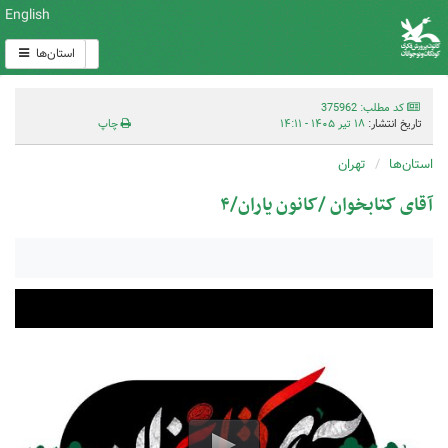
English
استان‌ها
کد مطلب: 375962
تاریخ انتشار:
۱۸ تیر ۱۴۰۵ - ۱۴:۱۱
چاپ
استان‌ها
تهران
آقای کتابخوان /کانون یاران/۴