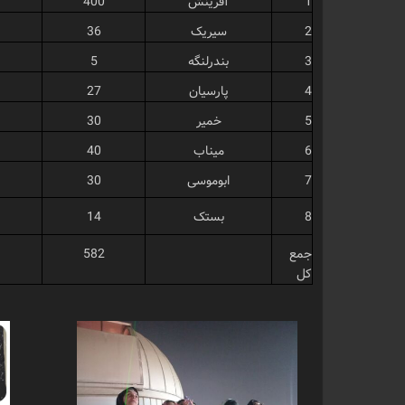
1
آفرینش
400
2
سیریک
36
3
بندرلنگه
5
4
پارسیان
27
5
خمیر
30
6
میناب
40
7
ابوموسی
30
8
بستک
14
جمع
582
کل