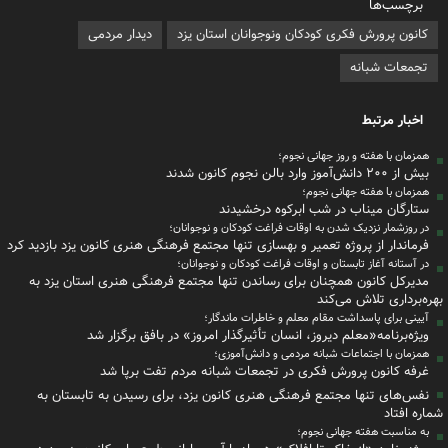
برچسب‌ها
کانون پرورش فکری کودکان ونوجوانان استان یزد
دیدار مردمی
تجمعات شبانه
اخبار مرتبط
همزمان با هفته و روز جهانی نجوم؛
بیش از ۲۰۰ دانش‌آموز وارد بالن نجوم کانون شدند
همزمان با هفته جهانی نجوم؛
ستارگان میناب در شب ابرکوه درخشیدند
در روزشمار نزدیک شدن به اوقات فراغت کودکان و نوجوانان؛
فرماندار از پروژه تعمیر و بهسازی تنها مجتمع فرهنگی هنری کانون یزد بازدید کرد
در آستانه آغاز تابستان و اوقات فراغت کودکان و نوجوانان؛
مدیرکل کانون همچنان برای رساندن تنها مجتمع فرهنگی هنری استان یزد به
بهره‌برداری تلاش می‌کند
آیینی برای پاسداشت مقام معلم و خاطرات ماندگار؛
ویژه‌برنامه«معلم دیروز، انسان تأثیرگذار امروز» در بافق برگزار شد
همزمان با اجتماعات شبانه مردمی و دانش‌آموزی؛
غرفه کانون پرورش فکری در تجمعات شبانه مردم تفت برپا شد
نفس‌های تنها مجتمع فرهنگی هنری کانون یزد، برای رسیدن به تابستان به
شماره افتاد
به مناسبت هفته جهانی نجوم؛