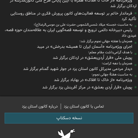
ویژه‌برنامه «از خاک تا افلاک» همراه با آیین پایانی طرح ملی کانون‌مدرسه در
اردکان برگزار شد
فرماندار خاتم بر توسعه فعالیت‌های کانون پرورش فکری در مناطق روستایی
تأکید کرد
به مناسبت خجسته میلاد شمس‌الشموس حضرت علی‌ بن موسی‌الرضا(ع)؛
رئیس دبیرخانه دائمی ترویج و توسعه قصه‌گویی ایران به علاقه‌مندان حوزه قصه،
عیدی داد
همزمان با هفته جهانی نجوم برگزار شد؛
اجرای ویژه‌برنامه «آسمان ایران تا همیشه بدرخش» در میبد
با هدف گرامی‌داشت مقام معلم؛
پویش ملی «قرار اُردی‌بعشق» در اردکان برگزار شد
همزمان با دهه کرامت؛
دیدار مردمی مدیرکل کانون استان یزد در جوار شهید گمنام برگزار شد
به مناسبت هفتهٔ جهانی نجوم؛
ویژه‌برنامه «از خاک تا افلاک» در بهاباد برگزار شد
پویش «قرار اُردی بعشق» در مرکز آفرینش یزد برگزار شد
تماس با کانون استان یزد
درباره کانون استان یزد
نسخه دسکتاپ